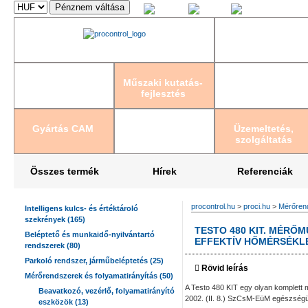
Magyar
English
Deutsch
Műszaki kutatás-
fejlesztés
Gyártás CAM
Üzemeltetés,
szolgáltatás
Összes termék
Hírek
Referenciák
procontrol.hu
>
proci.hu
>
Mérőrend
Intelligens kulcs- és értéktároló
szekrények (165)
TESTO 480 KIT. MÉRŐ
Beléptető és munkaidő-nyilvántartó
EFFEKTÍV HŐMÉRSÉKL
rendszerek (80)
Parkoló rendszer, járműbeléptetés (25)
Rövid leírás
Mérőrendszerek és folyamatirányítás (50)
A Testo 480 KIT egy olyan komplett 
Beavatkozó, vezérlő, folyamatirányító
2002. (II. 8.) SzCsM-EüM egészségü
eszközök (13)