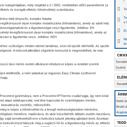
l
zer kategóriájában, mely megfelel a 3 / 2002. rendeletben előírt paraméterek (a
Te
ffektív és korrigált effektív hőmérséklet) számítására.
Te
érése több tényezős, komplex feladat:
e 
levegőkörnyezet olyan komplex mutatószáma (klímaindexe), amely az adott hely
edvességtartalmát és a légsebességet veszi figyelembe. Jelölése: EH
EU
unkahelyi levegőkörnyezet olyan komplex mutatószáma (klímaindexe), amely az
árzást is figyelembe veszi. Jelölése: KEH
Mé
ti
khez szükséges minden elemet tartalmaz, ezen túl opciók elérhetők. Az opciók
szükségesek. A műszerkalibrálást cégünkön keresztül is megrendelheti, de más
CIKK
Termék
sszú távú mérés esetén állványon kihelyezve képes a rendelet szerinti
Gyártó:
e letölthetők, a mért adatokat az ingyenes Easy Climate szoftverrel
ELÉR
zhatja.
Rendel
ÁRIN
rocontrol gyártmánya, nem a Procontrol IPThermo család tagja, így nem kínál
rnet alapú adatkapcsolat, real time kapcsolat és számítógépes mentés,
Nettó á
, beavatkozás vezérlés, relévezérlés.
Bruttó 
enleg is képes a hőmérséklet és a levegő nedvességtartalom mérésére,
Árajánl
mítógépes mentésre, naplózásra, és akár küszöbérték átlépés esetén riasztásra,
Így saját termékeinkből erre a funkcióra tudunk jelenleg ajánlatot tenni. Azonban
TEDD
si funkciói közül hiányzik még a sugárzó hő és a légsebesség mérés az effektív