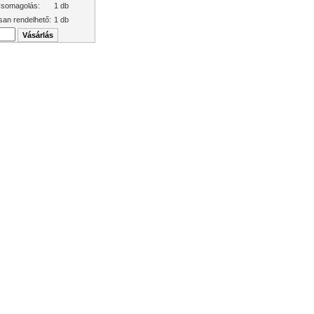
somagolás:
1 db
san rendelhető:
1 db