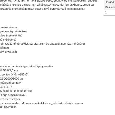
 méréséhez. Így az IPThermo a 3/2002 egészségügyi és munkavédelmi rendelet
Darab/C
mítására jelenleg sajnos nem alkalmas. A fejlesztési tervünkben szerepel az
Minimáli
citásunk leterheltsége miatt csak a jövő évre várható leghamarabb.)
iós mérőműszer
légsebesség mérésére)
a fok érzékelőhöz)
hő mérésére)
nyal ( CO2, hőmérséklet, páratartalom és abszolút nyomás mérésére)
előhöz)
érő érzékelő)
ás laborban is elvégeztetheti igény esetén:
0,5/0,8/1,5 m/s
1 ponton (-40...+180°C)
 CO2 0/1000/5000 ppm
yomásra 5 ponton*
/40/75 %RH
(0,500,1000,2000,4000 Lux)
e kérje árajánlatunkat:
rzet mérésekhez
rzet mérésekhez Műszer, érzékelők és egyéb tartozékok számára
TSZ: 84433990