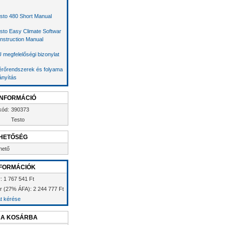
sto 480 Short Manual
sto Easy Climate Softwar
Instruction Manual
 megfelelőségi bizonylat
rőrendszerek és folyama
rányítás
INFORMÁCIÓ
kód:
390373
Testo
HETŐSÉG
hető
FORMÁCIÓK
r: 1 767 541 Ft
ár (27% ÁFA): 2 244 777 Ft
at kérése
 A KOSÁRBA