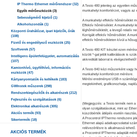
IP Thermo Ethernet mérőrendszer (32)
A Testo 480 jelenleg az egyetlen műs
munkahelyi komfortérzet, vagyis az e
Egyéb mérőeszközök (3)
Sebességmérő kijelző (1)
A munkahelyi effektív hőmérséklet m
Alkoholszondák (1)
Effektív hőmérséklet: A munkahelyi 
léghőmérsékletét, a levegő relatív n
Központi órahálózat, ipari kijelzők, órák
Korrigált effektív hőmérséklet: A m
(108)
effektív hőmérsékleten kívül a hősug
Fizető és engedélyező eszközök (25)
Szoftverek (57)
A Testo 480 KIT készlet ezen mérése
között *-gal jelölt kalibrálások is 
Intelligens épületfelügyelet, automatizálás
akkreditált laborral is elvégeztethető!
(107)
Kamionhívó, ügyfélhívó, információs
A Testo 840 kézi műszerként vagy ho
eszközök (47)
munkahelyi komfortérzet mérésre.
Mérési eredményei USB-n számítógépr
Kártyanyomtatók és kellékeik (183)
megtekintheti, grafikonozhatja, napló
GWInstek műszerek (298)
Rendszerkiegészítők és alkatrészek (212)
Fejlesztés és szolgáltatások (6)
(Megjegyzés: a Testo termék nem a P
Elektronikai alkatrészek (305)
olyan szolgáltatásokat, mint az Ethe
Akciós termék (93)
küszöbérték átlépés esetén riasztás
A Procontrol IPThermo rendszere jel
Sikertermék (18)
Ethernet alapú adatkapcsolattal szá
relévezérlésre is alkalmassá tehető. 
AKCIÓS TERMÉK
a Procontrol IPThermo adaptált méré