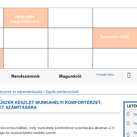
Bejelentkezés
|
Re
Innovatív
megoldásaink
Tervezés CAD
A kosár üres.
Rendszereink
Magunkról
szerek és folyamatirányítás
>
Egyéb mérőeszközök
MŰSZER KÉSZLET MUNKAHELYI KOMFORTÉRZET,
LETÖ
ET SZÁMÍTÁSÁRA
Te
Te
műszerösszeállítás, mely munkahelyi komfortérzet számítására alkalmas a 3 /
gyi és munkavédelmi rendelet szerint.
Te