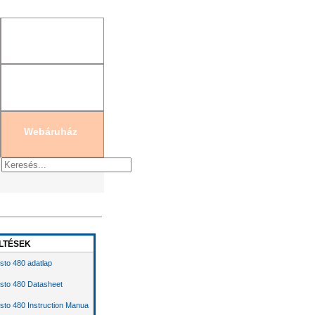
gisztráció
|
Új jelszó generálás
Webáruház
LTÉSEK
sto 480 adatlap
sto 480 Datasheet
sto 480 Instruction Manua