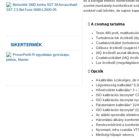
és a korrigált effektív hőmérséklet
Biztosíték SMD lomha SST 3A forrasztható
szerinti munkahelyi komfortérzet szá
SST 2.5 Bel Fuse 0680-L3000-05
ezekkel való bővítés, de sajnos kapa
A csomag tartalma
Testo 480 profi, multifunkc
Turbulencia fok érzékelő (
Csatlakozókábel (turbulenci
SIKERTERMÉK
Glóbusz érzékelő (sugárzó 
IAQ érzékelő asztali állván
ProxerPort6-R egyoldalas gyorskapu,
Csatlakozókábel (IAQ érzék
jobbos, Master
Lux érzékelő (megvilágításm
Opciók
A kalibrálás szükséges, de m
Légsebesség kalibrálás* 0,3/
Hőmérséklet kalibrálás* 3 + 
ISO kalibrációs bizonylat*
ISO kalibrációs bizonylat n
Páratartalom kalibrálás* 11
ISO kalibrációs bizonylat* 
Az alábbi opcionális tételekr
Háromlábú állvány komforté
Rendszerbőrönd a komforté
Nyomtató, infra csatolás V
Minőségi hőpapír tekercs