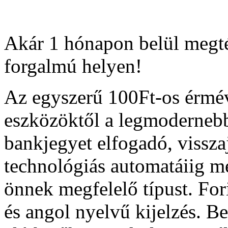
Akár 1 hónapon belül megté
forgalmú helyen!
Az egyszerű 100Ft-os érmé
eszközöktől a legmodernebb
bankjegyet elfogadó, vissza
technológiás automatáiig me
önnek megfelelő típust. Fo
és angol nyelvű kijelzés. Bel