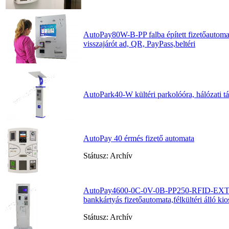
AutoPay80W-B-PP falba épített fizetőautoma
visszajárót ad, QR, PayPass,beltéri
AutoPark40-W kültéri parkolóóra, hálózati tápe
AutoPay 40 érmés fizető automata
Státusz: Archív
AutoPay4600-0C-0V-0B-PP250-RFID-EXT j
bankkártyás fizetőautomata,félkültéri álló ki
Státusz: Archív