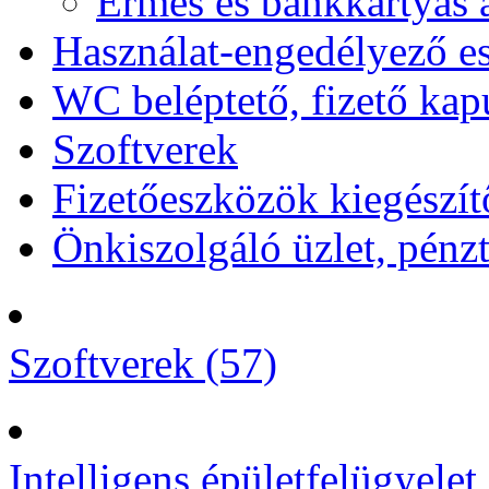
Érmés és bankkártyás 
Használat-engedélyező e
WC beléptető, fizető kap
Szoftverek
Fizetőeszközök kiegészítő
Önkiszolgáló üzlet, pénzt
Szoftverek (57)
Intelligens épületfelügyelet