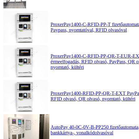
ProxerPay1400-C-RFID-PP-T fizetőautomata
Paypass, nyomtatóval, RFID olvasóval
ProxerPay1400-C-RFID-PP-QR-T-EUR-EXT 
érmeelfogadás, RFID olvasó, PayPass, QR o
nyomtató, kültéri
ProxerPay1400-RFID-PP-QR-T-EXT PayPass
RFID olvasó, QR olvasó, nyomtató, kültéri
AutoPay 40-0C-0V-B-PP250 fizetőautomata,
bankkártya-, vonalkódolvasóval