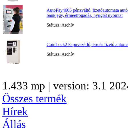
AutoPay4605 pénzváltó, fizetőautomata aut
bankjegy, érmeelfogadás, nyugtát nyomtat
Státusz: Archív
CoinLock2 kapuvezérlő, érmés fizető autom
Státusz: Archív
1.433 mp | version: 3.1 202
Összes termék
Hírek
Állás