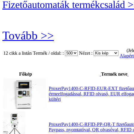
Fizetőautomaták termékcsalád 
Tovább >>
(Jel
12 cikk a listán
Termék / oldal: :
Nézet :
Alapért
Főkép
Termék neve
ProxerPay1400-C-RFID-EUR-EXT fizetőau
érmeelfogadással, RFID olvasó, EUR elfogad
kültéri
ProxerPay1400-C-RFID-PP-QR-T fizetőautom
Paypass, nyomtatóval, QR olvasóval, RFID 