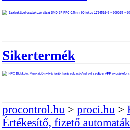
Szalagkábel csatlakozó aljzat SMD 8P FPC 0,5mm 90 fokos 1734592-8 ~ 809025 ~ 8
Sikertermék
NFC Blokkoló: Munkaidő-nyilvántartó, kártyaolvasó Android szoftver APP okostelefo
procontrol.hu
>
proci.hu
>
Értékesítő, fizető automatá