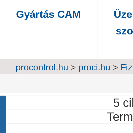
Gyártás CAM
Üze
szo
procontrol.hu
>
proci.hu
>
Fi
beléptet
5 ci
Termé