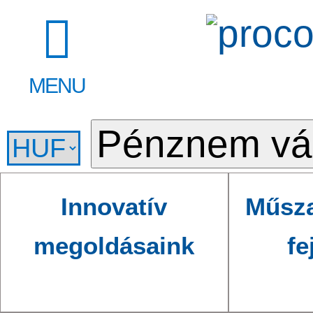
MENU
Innovatív
Műsza
megoldásaink
fe