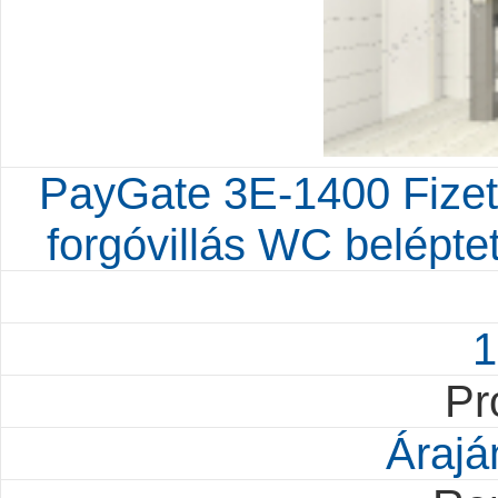
PayGate 3E-1400 Fizet
forgóvillás WC beléptet
1
Pr
Árajá