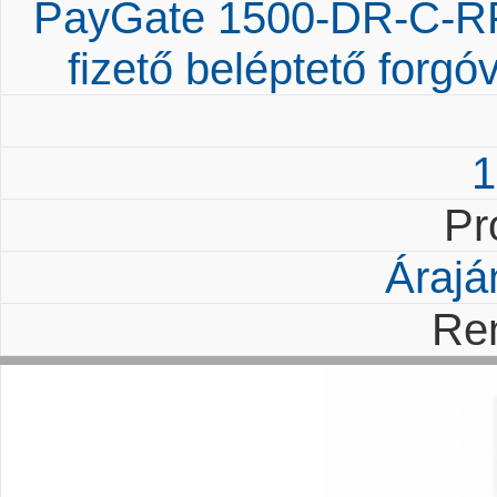
PayGate 1500-DR-C-RF
fizető beléptető forgó
1
Pr
Árajá
Re