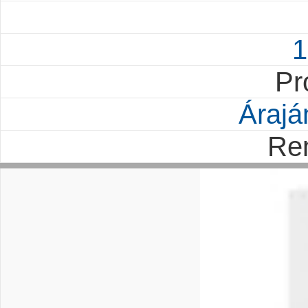
1
Pr
Árajá
Re