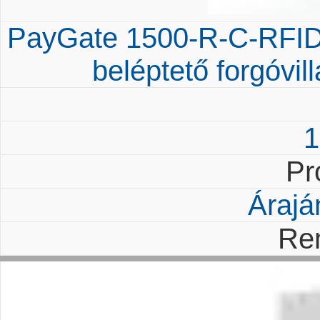
PayGate 1500-R-C-RFID-
beléptető forgóvil
1
Pr
Árajá
Re