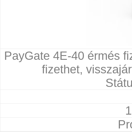
PayGate 4E-40 érmés fiz
fizethet, visszajá
Státu
1
Pr