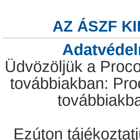
AZ ÁSZF K
Adatvédel
Üdvözöljük a Procon
továbbiakban: Proc
továbbiakba
Ezúton tájékoztatj