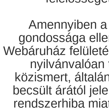
Amennyiben a 
gondossága ellen
Webáruház felületér
nyilvánvalóan 
közismert, általá
becsült árától jel
rendszerhiba miat