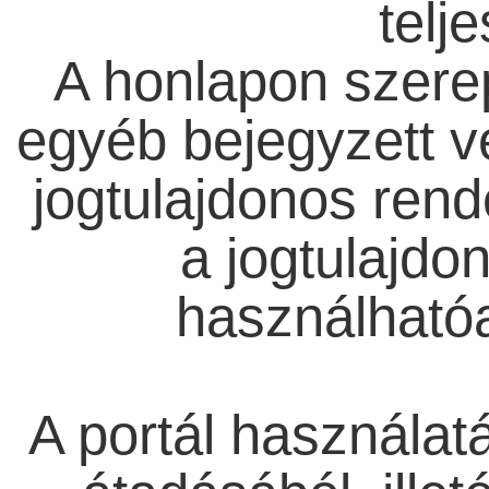
telj
A honlapon szere
egyéb bejegyzett v
jogtulajdonos rend
a jogtulajdo
használhatóa
A portál használatá