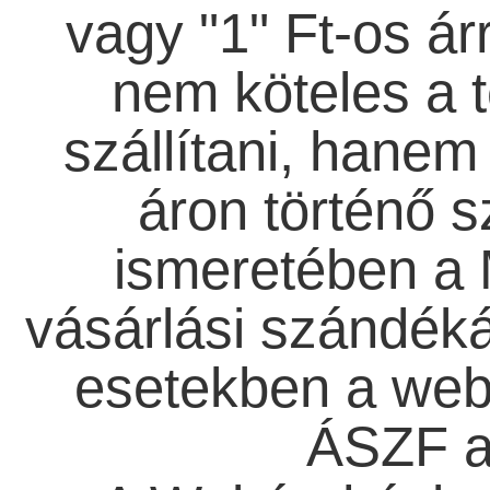
vagy "1" Ft-os ár
nem köteles a 
szállítani, hanem 
áron történő s
ismeretében a 
vásárlási szándéká
esetekben a web
ÁSZF a