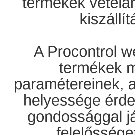
termékek vételá
kiszállí
A Procontrol w
termékek 
paramétereinek, a
helyessége érd
gondossággal já
felelőssége