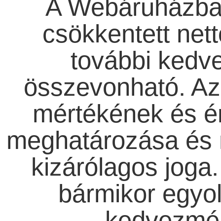
A Webáruházba
csökkentett nett
további ked
összevonható. Az 
mértékének és é
meghatározása és 
kizárólagos joga.
bármikor egyo
kedvezmén