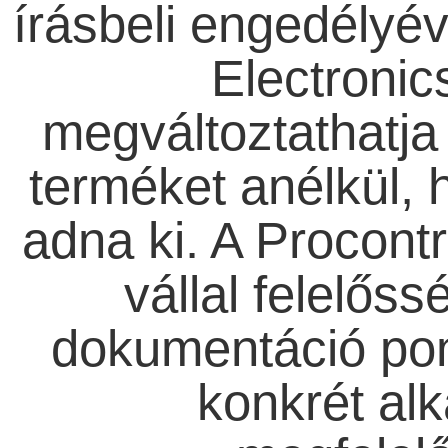
írásbeli engedélyév
Electronic
megváltoztathatj
terméket anélkül, h
adna ki. A Procontr
vállal felelős
dokumentáció pon
konkrét al