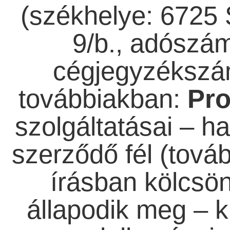
(székhelye: 6725
9/b., adószá
cégjegyzékszá
továbbiakban:
Pro
szolgáltatásai – ha
szerződő fél (tová
írásban kölcs
állapodik meg – k