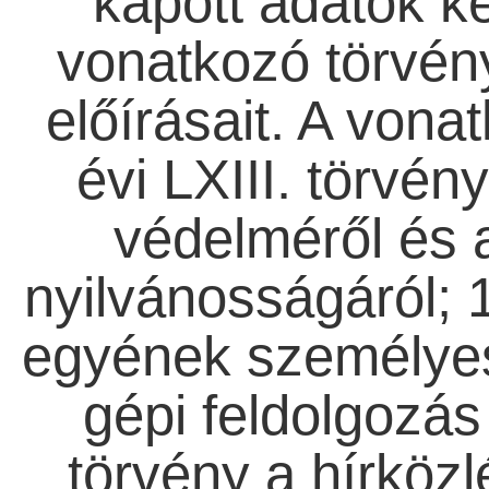
kapott adatok ke
vonatkozó törvén
előírásait. A vona
évi LXIII. törvé
védelméről és 
nyilvánosságáról; 1
egyének személyes
gépi feldolgozás
törvény a hírközlé