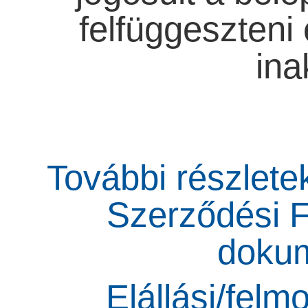
felfüggeszteni
ina
További részletek
Szerződési Fe
doku
Elállási/felm