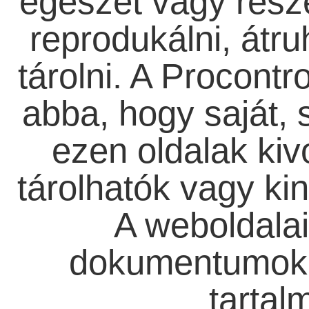
egészét vagy rész
reprodukálni, átru
tárolni. A Procont
abba, hogy saját,
ezen oldalak ki
tárolhatók vagy ki
A weboldala
dokumentumok t
tartal