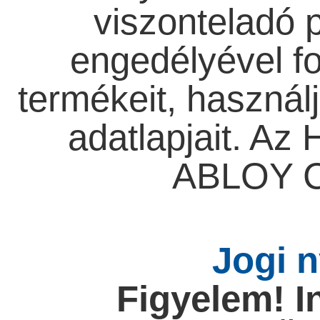
viszonteladó 
engedélyével f
termékeit, használja
adatlapjait. Az
ABLOY Cs
Jogi n
Figyelem! I