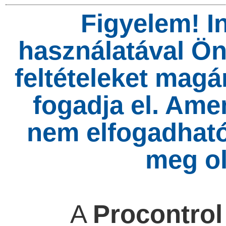
Figyelem! I
használatával Ön
feltételeket mag
fogadja el. Ame
nem elfogadható
meg ol
A
Procontrol