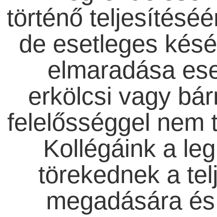
történő teljesítésé
de esetleges késése
elmaradása ese
erkölcsi vagy bá
felelősséggel nem t
Kollégáink a l
törekednek a tel
megadására és 