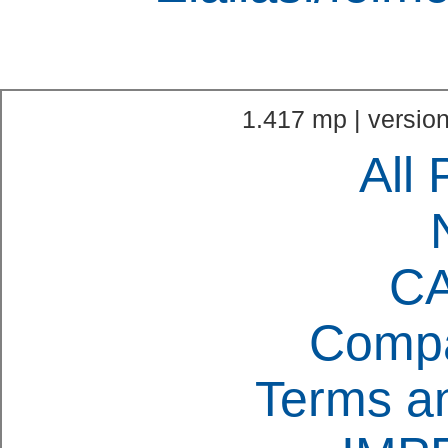
1.417 mp | version
All 
C
Compa
Terms an