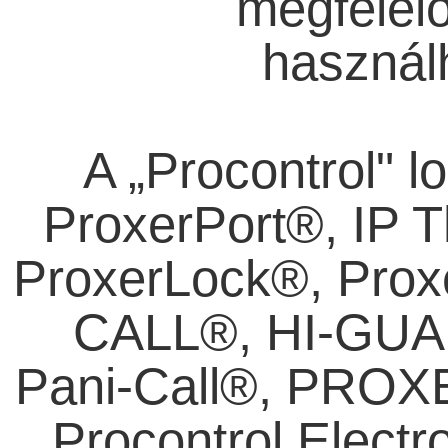
megfelel
használ
A „Procontrol" 
ProxerPort®, IP 
ProxerLock®, Prox
CALL®, HI-GUA
Pani-Call®, PRO
Procontrol Electro