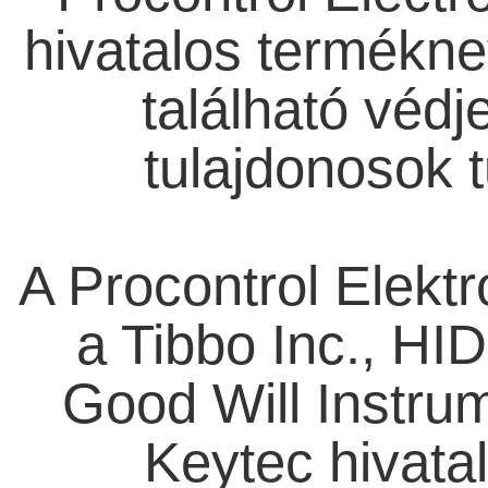
hivatalos termékn
található védj
tulajdonosok t
A Procontrol Elektr
a Tibbo Inc., HID
Good Will Instru
Keytec hivata