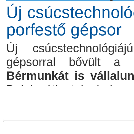
Új csúcstechnológ
porfestő gépsor
Új csúcstechnológiájú
gépsorral bővült a P
Bérmunkát is vállalu
Bajai úti telephelye
professzionális és korsze