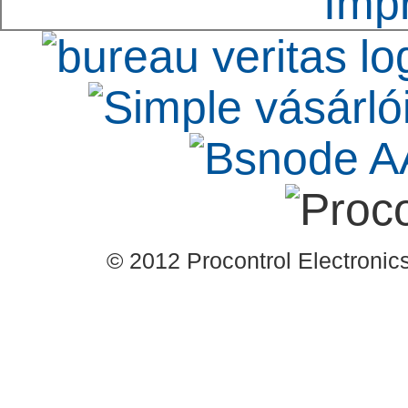
Imp
ezen valós példa alap
áthaladási ciklus.
szolgáltatás oklevele 
Kft. által aláírt refer
Procontrol Kft.-t, mint 
céget.
© 2012 Procontrol Electronics