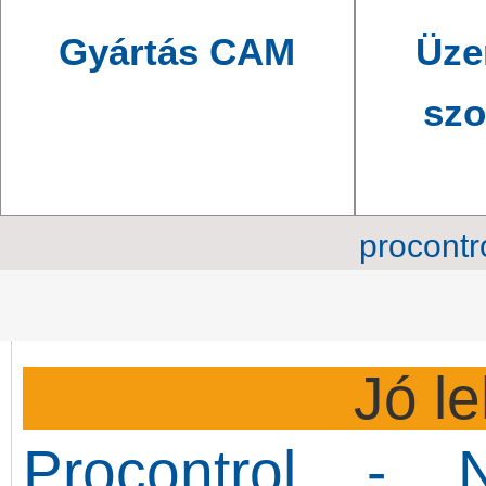
Gyártás CAM
Üze
szo
procontr
Jó l
Procontrol - 