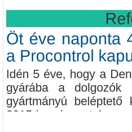
fel is vehetik járműveik k
Ref
Öt éve naponta 4
a Procontrol kap
Idén 5 éve, hogy a Den
gyárába a dolgozók 
gyártmányú beléptető 
2015-ben kerestek nagy
megbízható kültéri meg