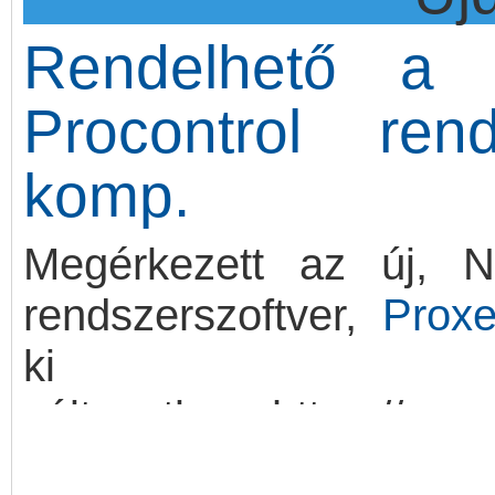
egyszerre kínál
AES1
Rendelhető a 
megoldást. Kérje ajánla
Procontrol ren
komp.
Megérkezett az új, NI
rendszerszoftver,
Prox
ki 
változatban: https://pro
Felhasználónév: demo