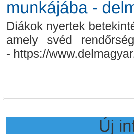
munkájába - del
Diákok nyertek betekint
amely svéd rendőrség
- https://www.delmagyar
Új i