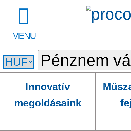
MENU
Innovatív
Műsza
megoldásaink
fe