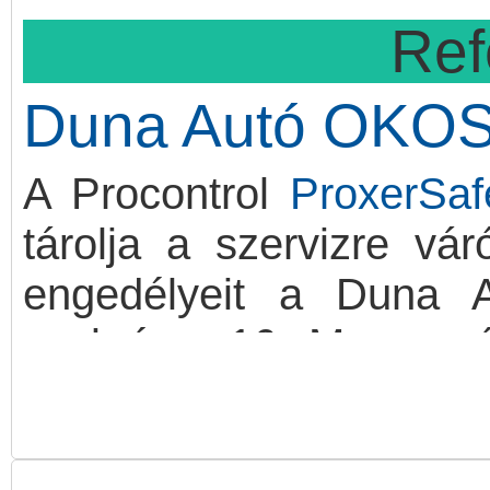
Ref
Duna Autó OK
A Procontrol
ProxerSa
tárolja a szervizre vár
engedélyeit a Duna A
szekrény 16 M-es mér
érintőképernyőjén fut
leadhatják, majd elkész