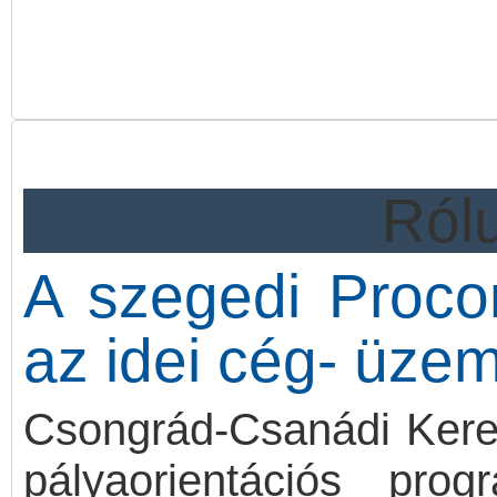
ProxerFace modul a Proc
fejlesztés alatt van, pl
szolgáltatása.
2026-os fejlesztési terv 
Rólu
A szegedi Procont
az idei cég- üze
Csongrád-Csanádi Kere
pályaorientációs pr