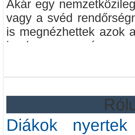
Akár egy nemzetközileg 
vagy a svéd rendőrségn
is megnézhettek azok a 
iparkamara és a 
céglátogatására. A Pál
megvalósuló programb
összesen 19 általános is
Rólu
Diákok nyertek