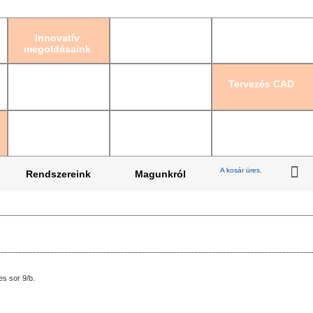
Bejelentkezés
|
Re
Innovatív
megoldásaink
Tervezés CAD
A kosár üres.
Rendszereink
Magunkról
s sor 9/b.