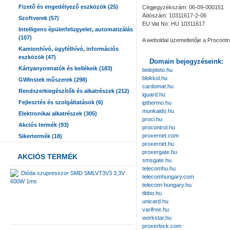
Fizető és engedélyező eszközök (25)
Cégjegyzékszám: 06-09-000151
Adószám: 10311617-2-06
Szoftverek (57)
EU Vat No: HU 10311617
Intelligens épületfelügyelet, automatizálás
(107)
A weboldal üzemeltetője a Procontro
Kamionhívó, ügyfélhívó, információs
eszközök (47)
Domain bejegyzéseink:
Kártyanyomtatók és kellékeik (183)
belepteto.hu
blokkol.hu
GWInstek műszerek (298)
cardomat.hu
Rendszerkiegészítők és alkatrészek (212)
iguard.hu
Fejlesztés és szolgáltatások (6)
ipthermo.hu
munkaido.hu
Elektronikai alkatrészek (305)
proci.hu
Akciós termék (93)
procontrol.hu
proxernet.com
Sikertermék (18)
proxernet.hu
proxergate.hu
AKCIÓS TERMÉK
smsgate.hu
telecomhu.hu
Dióda szupresszor SMD SMLVT3V3 3,3V
telecomhungary.com
600W 1ms
telecom-hungary.hu
tibbo.hu
unicard.hu
varifree.hu
workstar.hu
proxerlock.com