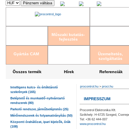
Magyar
English
Deutsch
Műszaki kutatás-
fejlesztés
Gyártás CAM
Üzemeltetés,
szolgáltatás
Összes termék
Hírek
Referenciák
procontrol.hu
>
proci.hu
Intelligens kulcs- és értéktároló
szekrények (165)
Beléptető és munkaidő-nyilvántartó
IMPRESSZUM
rendszerek (80)
Parkoló rendszer, járműbeléptetés (25)
Procontrol Elektronika Kft.
Székhely: H-6725 Szeged, Cserepe
Mérőrendszerek és folyamatirányítás (50)
Tel: +36 62 444-007
Központi órahálózat, ipari kijelzők, órák
www.procontrol.hu
(108)