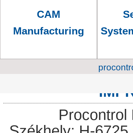
CAM
Se
Manufacturing
Syste
procontr
IMP
Procontrol 
Székhely: H-6725