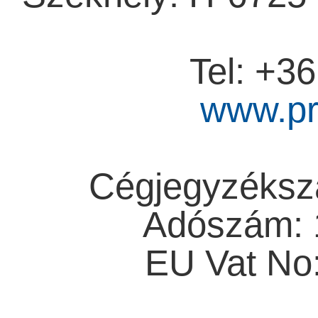
Tel: +3
www.pr
Cégjegyzéksz
Adószám: 
EU Vat No