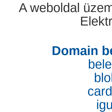
A weboldal üzeme
Elektr
Domain be
bele
blo
car
ig