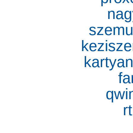
nag
szemu
kezisz
kartya
fa
qwi
r