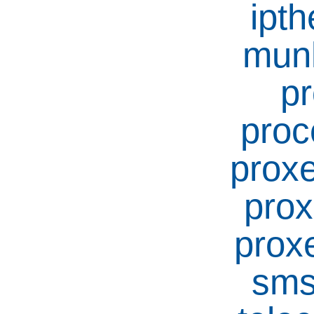
ipt
mun
pr
proc
prox
prox
prox
sms