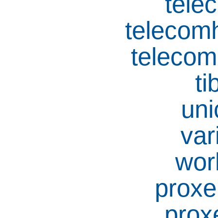
tele
telecom
telecom
ti
uni
var
wor
proxe
prox