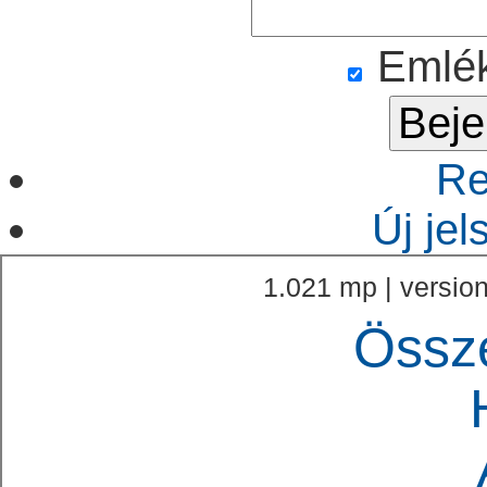
Emlé
Re
Új je
1.021 mp | version
Össz