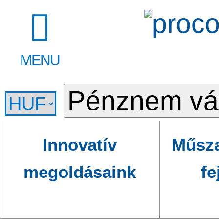
MENU
Innovatív
Műsza
megoldásaink
fe