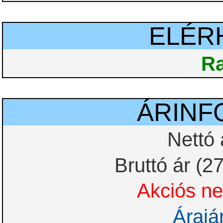
ELÉR
Ra
ÁRINF
Nettó 
Bruttó ár (2
Akciós net
Árajá