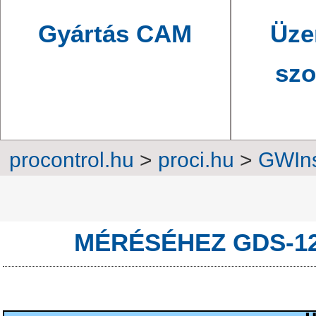
Gyártás CAM
Üze
szo
procontrol.hu
>
proci.hu
>
GWIns
GWINSTEK BŐVÍTŐ 
MÉRÉSÉHEZ GDS-12