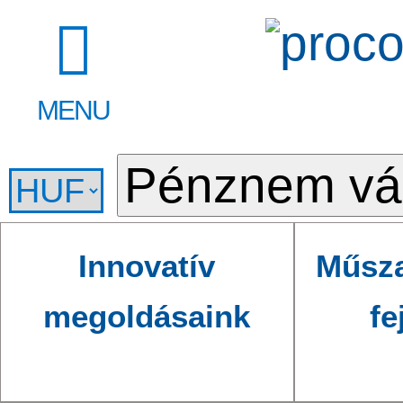
MENU
Innovatív
Műsza
megoldásaink
fe