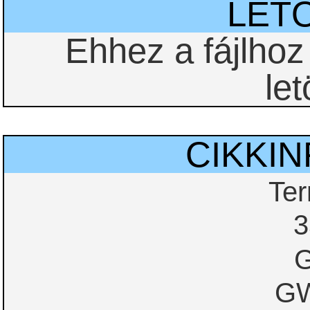
LET
Ehhez a fájlho
let
CIKKI
Te
3
G
GW