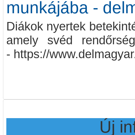
munkájába - del
Diákok nyertek betekint
amely svéd rendőrség
- https://www.delmagyar
Új i