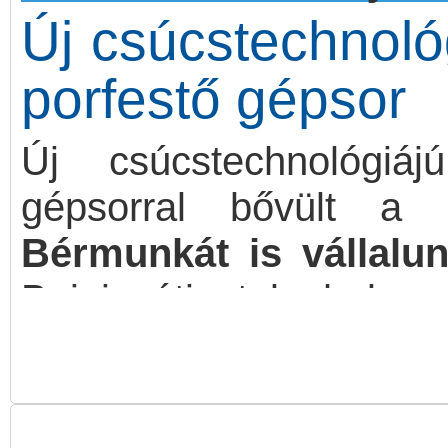
Új csúcstechnológ
porfestő gépsor
Új csúcstechnológiájú
gépsorral bővült a P
Bérmunkát is vállalu
Bajai úti telephelye
professzionális és korsze