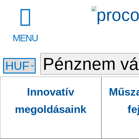
MENU
Innovatív
Műsza
megoldásaink
fe