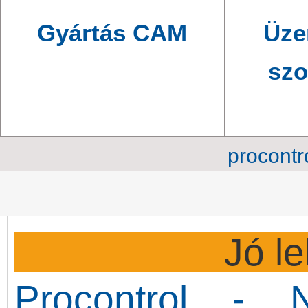
Gyártás CAM
Üze
szo
procontr
Jó l
Procontrol - 