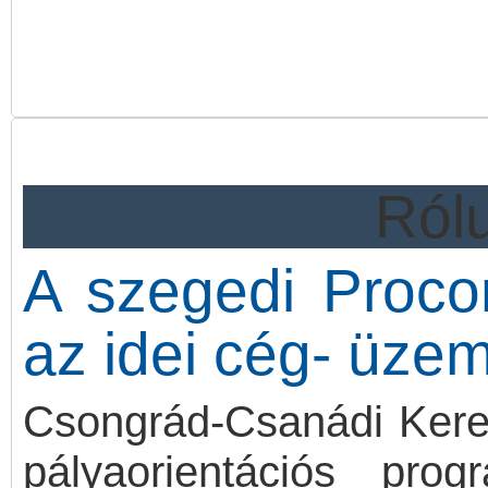
ProxerFace modul a Proc
fejlesztés alatt van, pl
szolgáltatása.
2026-os fejlesztési terv 
Rólu
A szegedi Procont
az idei cég- üze
Csongrád-Csanádi Kere
pályaorientációs pr