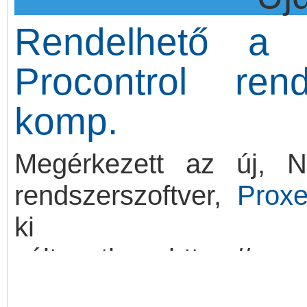
egyszerre kínál
AES1
Rendelhető a 
megoldást. Kérje ajánla
Procontrol ren
komp.
Megérkezett az új, NI
rendszerszoftver,
Prox
ki 
változatban: https://pro
Felhasználónév: demo