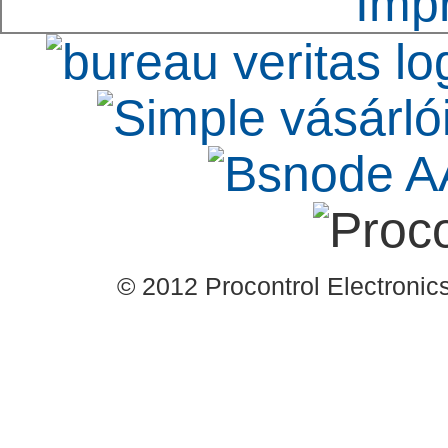
Imp
ezen valós példa alap
áthaladási ciklus.
szolgáltatás oklevele 
Kft. által aláírt refer
Procontrol Kft.-t, mint 
céget.
© 2012 Procontrol Electronics