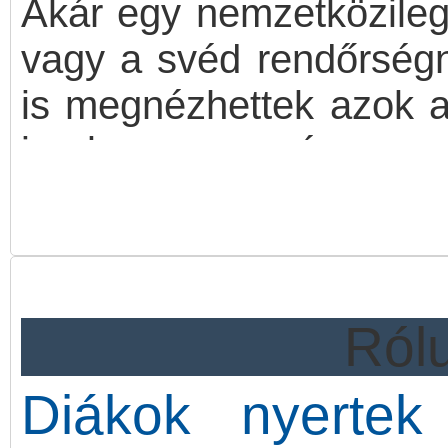
Akár egy nemzetközileg 
vagy a svéd rendőrségn
is megnézhettek azok a 
iparkamara és a 
céglátogatására. A Pál
megvalósuló programb
összesen 19 általános is
Rólu
Diákok nyertek