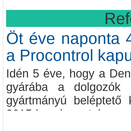
fel is vehetik járműveik k
Ref
Öt éve naponta 4
a Procontrol kap
Idén 5 éve, hogy a Den
gyárába a dolgozók 
gyártmányú beléptető 
2015-ben kerestek nagy
megbízható kültéri meg