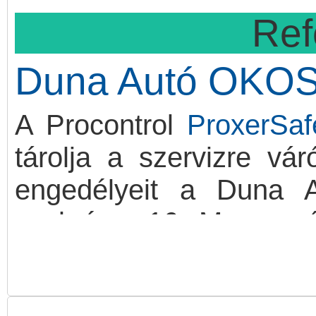
Ref
Duna Autó OK
A Procontrol
ProxerSa
tárolja a szervizre vár
engedélyeit a Duna A
szekrény 16 M-es mér
érintőképernyőjén fut
leadhatják, majd elkész