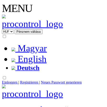
MENU
Magyar
English
Deutsch
Einloggen
|
Registrieren
|
Neues Passwort generieren