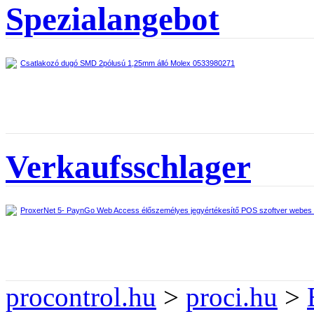
Spezialangebot
Csatlakozó dugó SMD 2pólusú 1,25mm álló Molex 0533980271
Verkaufsschlager
ProxerNet 5- PaynGo Web Access élőszemélyes jegyértékesítő POS szoftver webes fe
procontrol.hu
>
proci.hu
>