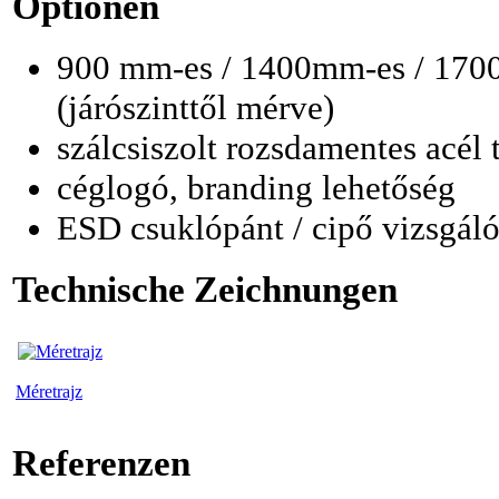
Optionen
900 mm-es / 1400mm-es / 170
(járószinttől mérve)
szálcsiszolt rozsdamentes acél t
céglogó, branding lehetőség
ESD csuklópánt / cipő vizsgáló
Technische Zeichnungen
Méretrajz
Referenzen