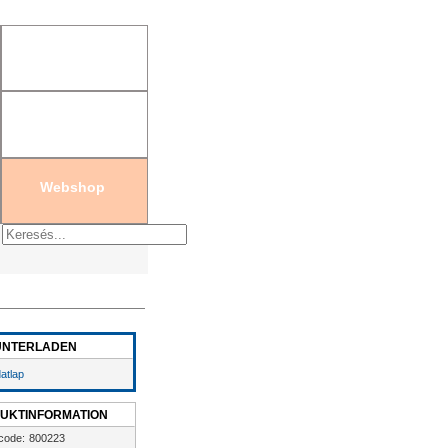
en
|
Neues Passwort generieren
Webshop
UNTERLADEN
atlap
UKTINFORMATION
code:
800223