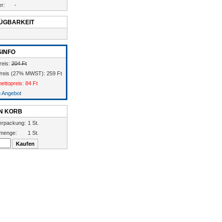
er:
-
ÜGBARKEIT
SINFO
reis:
204 Ft
Preis (27% MWST): 259 Ft
ettopreis: 84 Ft
m Angebot
EN KORB
erpackung:
1 St.
menge:
1 St.