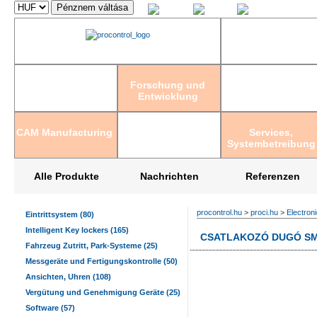
Magyar
English
Deutsch
Forschung und
Entwicklung
CAM Manufacturing
Services,
Systembetreibung
Alle Produkte
Nachrichten
Referenzen
procontrol.hu
>
proci.hu
>
Electron
Eintrittsystem (80)
Intelligent Key lockers (165)
CSATLAKOZÓ DUGÓ SMD
Fahrzeug Zutritt, Park-Systeme (25)
Messgeräte und Fertigungskontrolle (50)
Ansichten, Uhren (108)
Vergütung und Genehmigung Geräte (25)
Software (57)