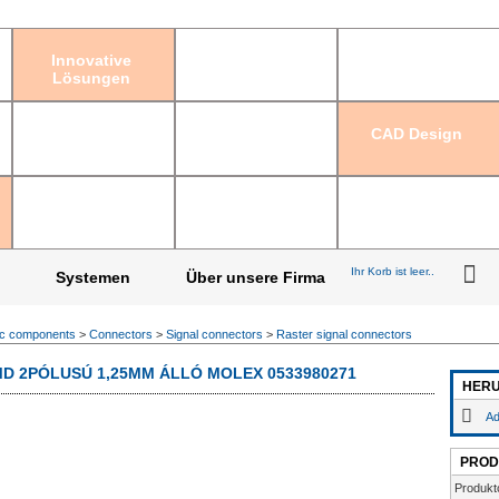
Einloggen
|
Registrier
Innovative
Lösungen
CAD Design
Ihr Korb ist leer..
Systemen
Über unsere Firma
ic components
>
Connectors
>
Signal connectors
>
Raster signal connectors
 2PÓLUSÚ 1,25MM ÁLLÓ MOLEX 0533980271
HER
Ad
PROD
Produkt