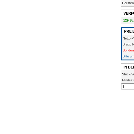
Herstell
VERF
129 St.
PREI
Netto-P
Brutto 
Sondern
Bitte u
IN D
Stück/V
Mindest