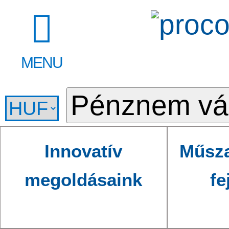
MENU
Innovatív
Műsza
megoldásaink
fe