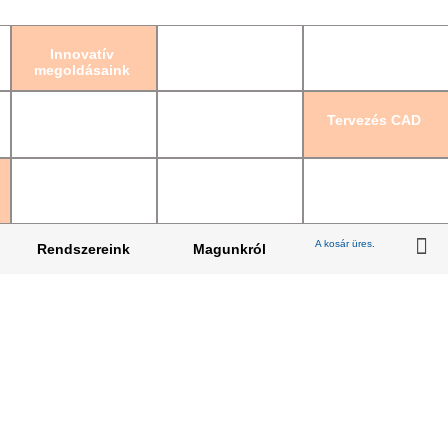
Bejelentkezés
|
Re
Innovatív
megoldásaink
Tervezés CAD
A kosár üres.
Rendszereink
Magunkról