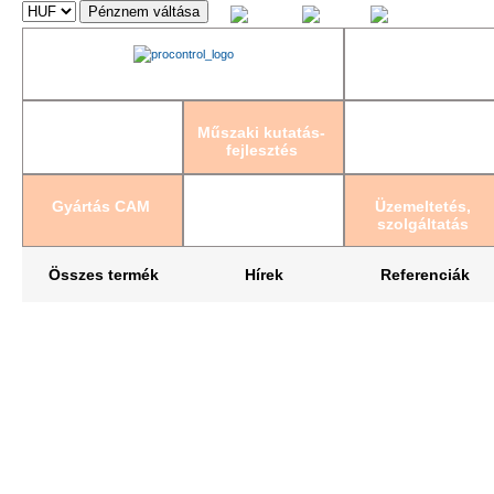
Magyar
English
Deutsch
Műszaki kutatás-
fejlesztés
Gyártás CAM
Üzemeltetés,
szolgáltatás
Összes termék
Hírek
Referenciák