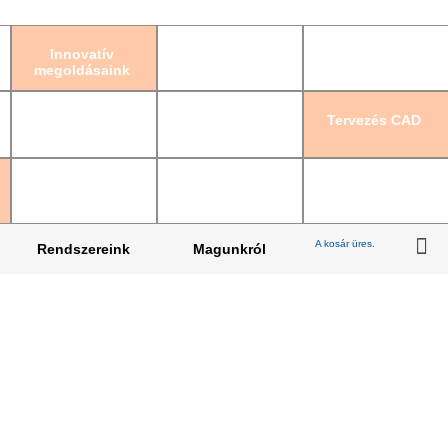
Bejelentkezés
|
Re
Innovatív
megoldásaink
Tervezés CAD
A kosár üres.
Rendszereink
Magunkról