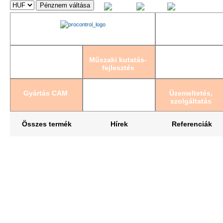
Magyar
English
Deutsch
Műszaki kutatás-
fejlesztés
Gyártás CAM
Üzemeltetés,
szolgáltatás
Összes termék
Hírek
Referenciák