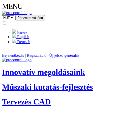
MENU
Magyar
English
Deutsch
Bejelentkezés
|
Regisztráció
|
Új jelszó generálás
Innovatív megoldásaink
Műszaki kutatás-fejlesztés
Tervezés CAD