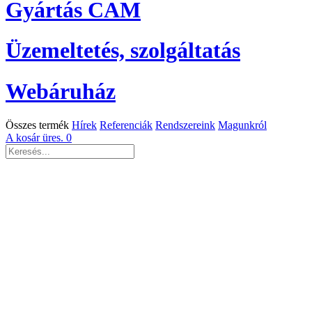
Gyártás CAM
Üzemeltetés, szolgáltatás
Webáruház
Összes termék
Hírek
Referenciák
Rendszereink
Magunkról
A kosár üres.
0