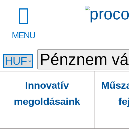
MENU
Innovatív
Műsza
megoldásaink
fe