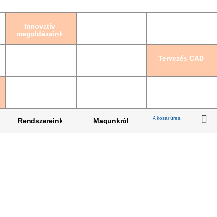
Bejelentkezés
|
Re
Innovatív
megoldásaink
Tervezés CAD
A kosár üres.
Rendszereink
Magunkról