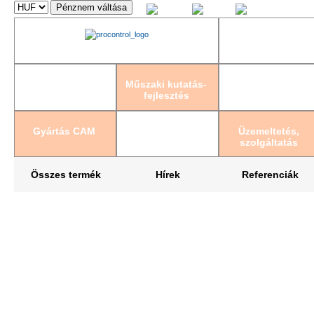
Magyar
English
Deutsch
Műszaki kutatás-
fejlesztés
Gyártás CAM
Üzemeltetés,
szolgáltatás
Összes termék
Hírek
Referenciák