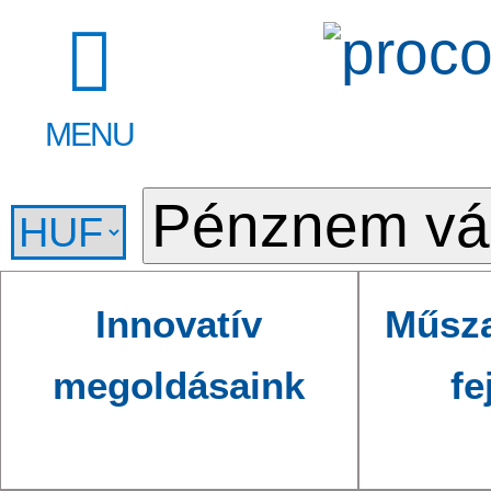
MENU
Innovatív
Műsza
megoldásaink
fe