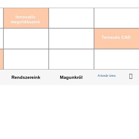
Bejelentkezés
|
Re
Innovatív
megoldásaink
Tervezés CAD
A kosár üres.
Rendszereink
Magunkról