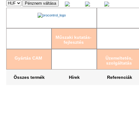
Magyar
English
Deutsch
Műszaki kutatás-
fejlesztés
Gyártás CAM
Üzemeltetés,
szolgáltatás
Összes termék
Hírek
Referenciák