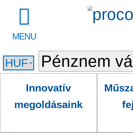
MENU
Innovatív
Műsza
megoldásaink
fe