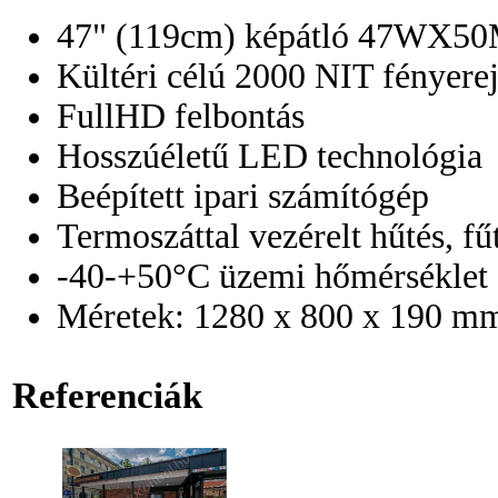
47" (119cm) képátló 47WX5
Kültéri célú 2000 NIT fényere
FullHD felbontás
Hosszúéletű LED technológia
Beépített ipari számítógép
Termoszáttal vezérelt hűtés, fű
-40-+50°C üzemi hőmérséklet
Méretek: 1280 x 800 x 190 m
Referenciák