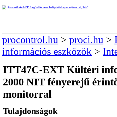
ProxerGate M3E forgóvillás mini beléptető kapu, ejtőkarral, 24V
procontrol.hu
>
proci.hu
>
információs eszközök
>
Int
ITT47C-EXT Kültéri info
2000 NIT fényerejű érin
monitorral
Tulajdonságok