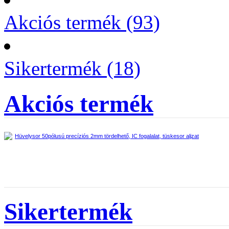
Akciós termék (93)
Sikertermék (18)
Akciós termék
Hüvelysor 50pólusú precíziós 2mm tördelhető, IC fogalalat, tüskesor aljzat
Sikertermék