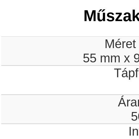
Műszaki
Méret
55 mm x 
Tápf
Ára
5
In