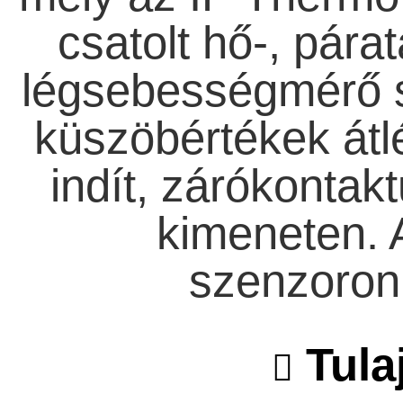
csatolt hő-, pára
légsebességmérő s
küszöbértékek átl
indít, zárókontakt
kimeneten. 
szenzoronk
Tula