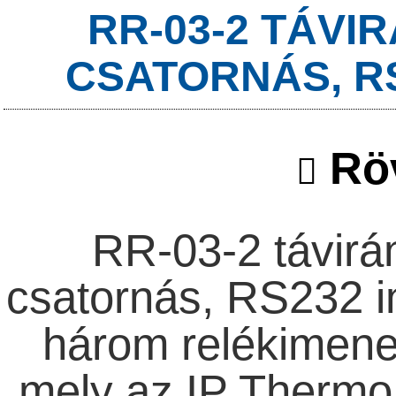
RR-03-2 TÁVI
CSATORNÁS, R
Röv
RR-03-2 távirán
csatornás, RS232 i
három relékimenett
mely az IP Thermo 