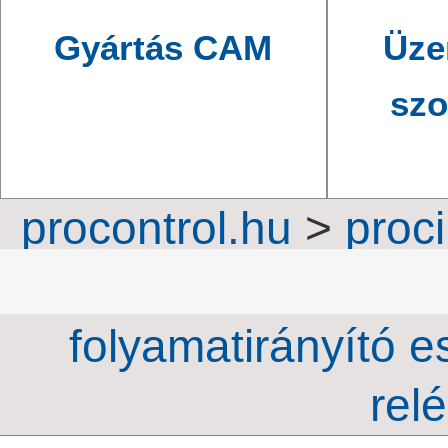
Gyártás CAM
Üze
szo
procontrol.hu
>
proc
folyamatirányítás
folyamatirányító 
rel