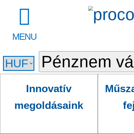
MENU
Innovatív
Műsza
megoldásaink
fe