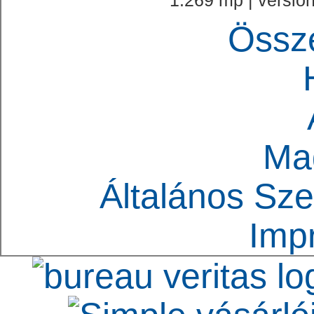
1.269 mp | version
Össz
Ma
Általános Sze
Imp