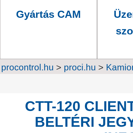
Gyártás CAM
Üze
szo
procontrol.hu
>
proci.hu
>
Kamion
>
Ügyfélhívó rendszere
CTT-120 CLIE
BELTÉRI JEG