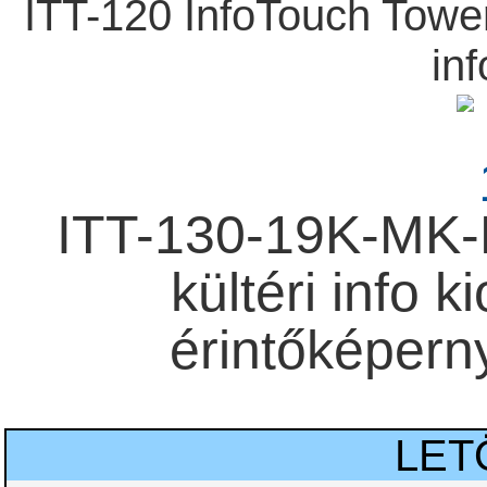
ITT-120 InfoTouch Tower,
inf
ITT-130-19K-MK-
kültéri info 
érintőképern
LET