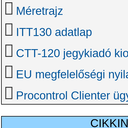
Méretrajz
ITT130 adatlap
CTT-120 jegykiadó kio
EU megfelelőségi nyil
Procontrol Clienter üg
CIKKI