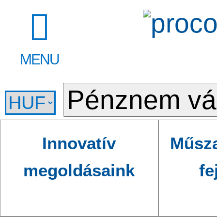
MENU
Innovatív
Műsza
megoldásaink
fe