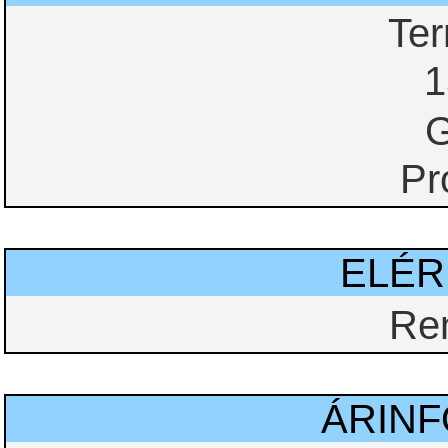
Te
1
G
Pr
ELÉ
Re
ÁRIN