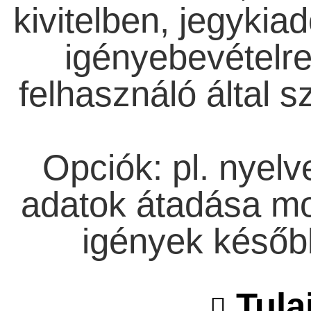
kivitelben, jegyki
igényebevételre
felhasználó által 
Opciók: pl. nyelv
adatok átadása mob
igények később
Tula