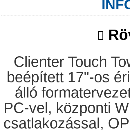
INF
Röv
Clienter Touch To
beépített 17"-os ér
álló formatervezet
PC-vel, központi W
csatlakozással, OP 