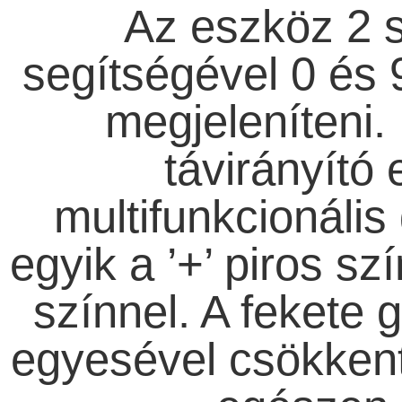
Az eszköz 2 
segítségével 0 és 
megjeleníteni.
távirányító 
multifunkcionális
egyik a ’+’ piros sz
színnel. A feket
egyesével csökkenth