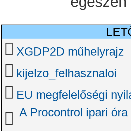
egészen a
LET
XGDP2D műhelyrajz
kijelzo_felhasznaloi
EU megfelelőségi nyil
A Procontrol ipari óra