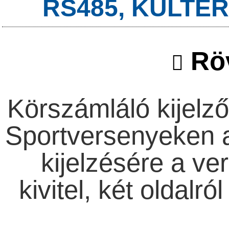
RS485, KÜLTÉ
Röv
Körszámláló kijelz
Sportversenyeken 
kijelzésére a ver
kivitel, két oldalró