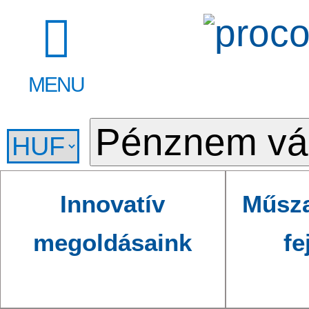
MENU
Innovatív
Műsza
megoldásaink
fe