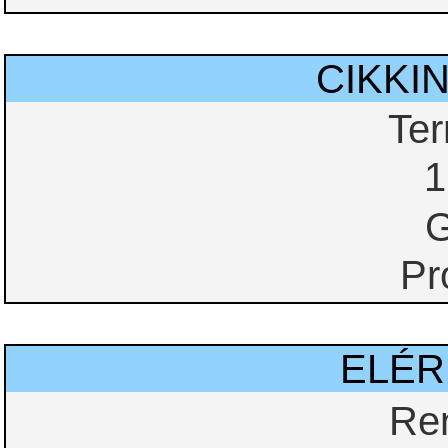
CIKKI
Te
1
G
Pr
ELÉ
Re