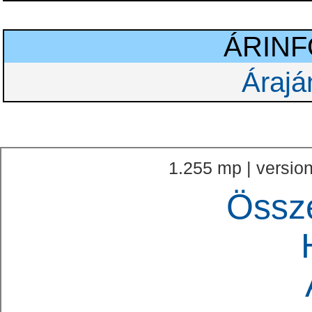
ÁRIN
Árajá
1.255 mp | version
Össz