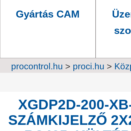
Gyártás CAM
Üze
szo
procontrol.hu
>
proci.hu
>
Közp
Professzio
XGDP2D-200-XB
SZÁMKIJELZŐ 2X2