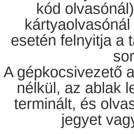
kód olvasónál)
kártyaolvasónál 
esetén felnyitja a 
so
A gépkocsivezető az
nélkül, az ablak 
terminált, és olva
jegyet vag