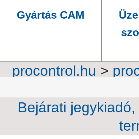
Gyártás CAM
Üze
szo
procontrol.hu
>
proc
járműbeléptetés
>
Pa
Bejárati jegykiadó,
ter