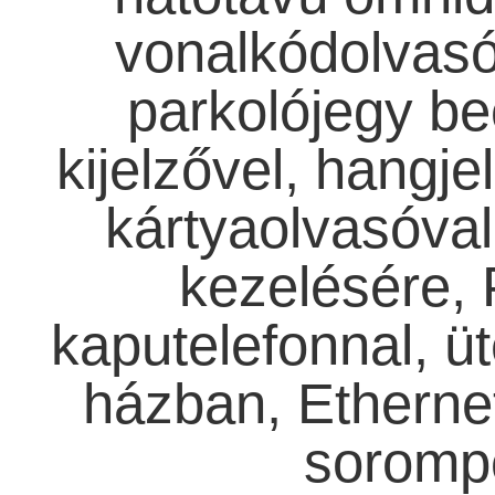
vonalkódolvasó
parkolójegy be
kijelzővel, hangje
kártyaolvasóval
kezelésére,
kaputelefonnal, üté
házban, Ethernet 
sorompó