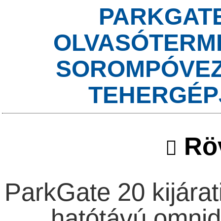
PARKGATE
OLVASÓTERMI
SOROMPÓVEZ
TEHERGÉP
Röv
ParkGate 20 kijárat
hatótávú omnidi