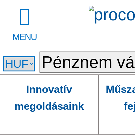
MENU
Innovatív
Műsza
megoldásaink
fe