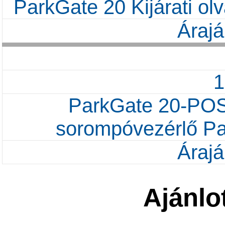
ParkGate 20 Kijárati o
Árajá
ParkGate 20-POS K
sorompóvezérlő Pay
Árajá
Ajánlo