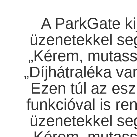
A ParkGate kij
üzenetekkel segí
„Kérem, mutassa
„Díjhátraléka va
Ezen túl az es
funkcióval is re
üzenetekkel segí
„Kérem, mutassa