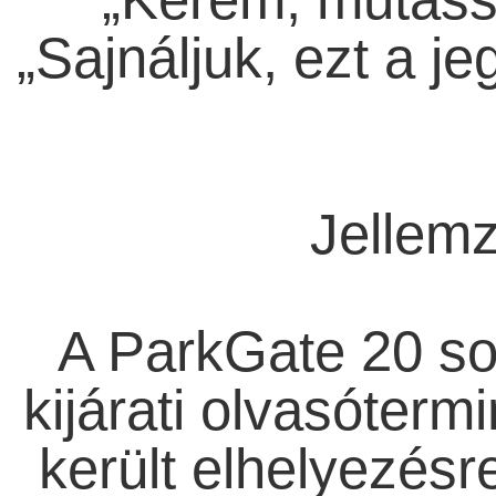
„Sajnáljuk, ezt a je
Jellem
A ParkGate 20 so
kijárati olvasótermi
került elhelyezésre