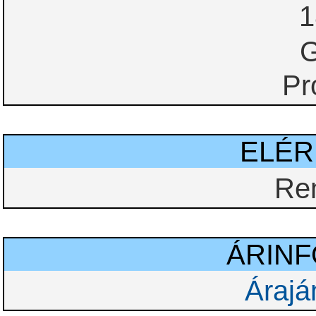
1
G
Pr
ELÉ
Re
ÁRIN
Árajá