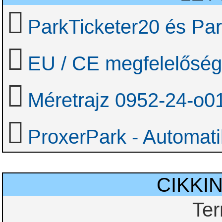
ParkTicketer20 és Par
EU / CE megfelelőségi
Méretrajz 0952-24-o0
ProxerPark - Automati
CIKKI
Te