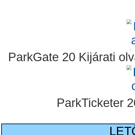
ParkGate 20 Kijárati ol
ParkTicketer 2
LET