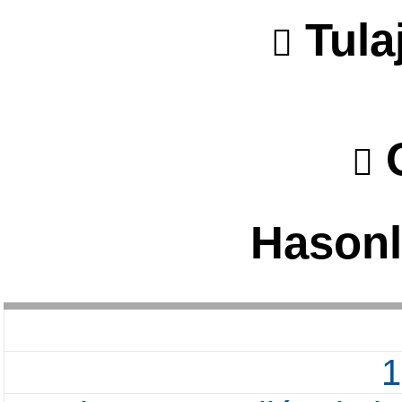
Tula
O
Hasonl