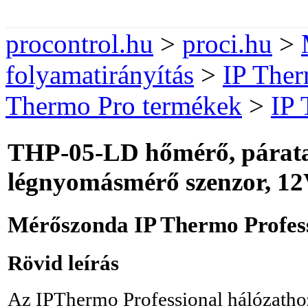
procontrol.hu
>
proci.hu
>
folyamatirányítás
>
IP Ther
Thermo Pro termékek
>
IP 
THP-05-LD hőmérő, párat
légnyomásmérő szenzor, 1
Mérőszonda IP Thermo Profess
Rövid leírás
Az IPThermo Professional hálózatho