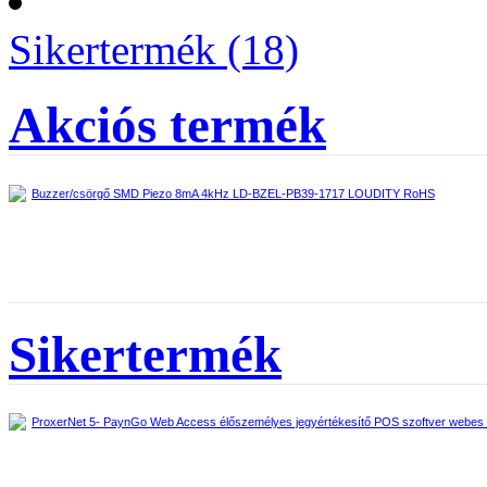
Sikertermék (18)
Akciós termék
Buzzer/csörgő SMD Piezo 8mA 4kHz LD-BZEL-PB39-1717 LOUDITY RoHS
Sikertermék
ProxerNet 5- PaynGo Web Access élőszemélyes jegyértékesítő POS szoftver webes fe