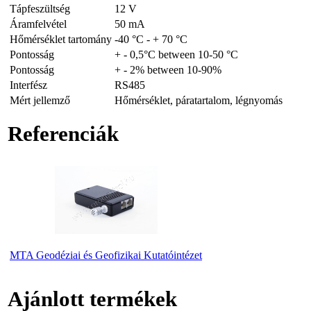
Tápfeszültség
12 V
Áramfelvétel
50 mA
Hőmérséklet tartomány
-40 °C - + 70 °C
Pontosság
+ - 0,5°C between 10-50 °C
Pontosság
+ - 2% between 10-90%
Interfész
RS485
Mért jellemző
Hőmérséklet, páratartalom, légnyomás
Referenciák
MTA Geodéziai és Geofizikai Kutatóintézet
Ajánlott termékek