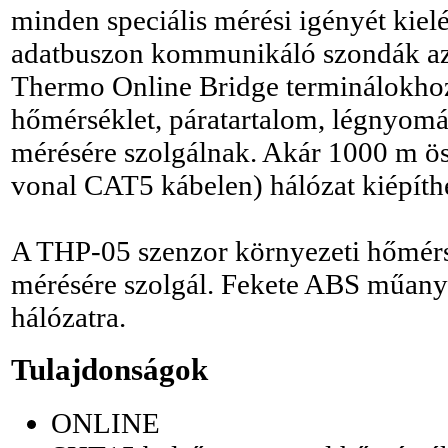
minden speciális mérési igényét kiel
adatbuszon kommunikáló szondák az 
Thermo Online Bridge terminálokhoz
hőmérséklet, páratartalom, légnyomás
mérésére szolgálnak. Akár 1000 m 
vonal CAT5 kábelen) hálózat kiépíth
A THP-05 szenzor környezeti hőmérs
mérésére szolgál. Fekete ABS műan
hálózatra.
Tulajdonságok
ONLINE