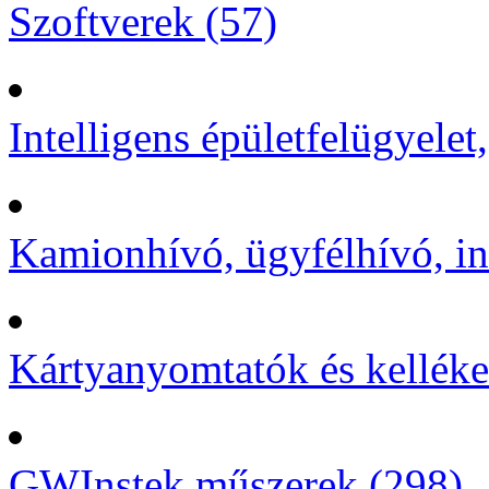
Szoftverek (57)
Intelligens épületfelügyelet
Kamionhívó, ügyfélhívó, in
Kártyanyomtatók és kelléke
GWInstek műszerek (298)