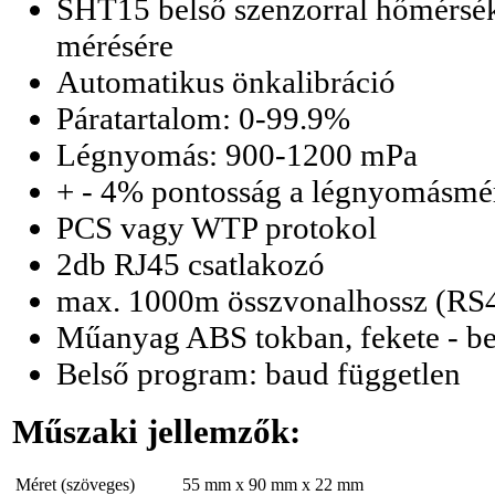
SHT15 belső szenzorral hőmérsékl
mérésére
Automatikus önkalibráció
Páratartalom: 0-99.9%
Légnyomás: 900-1200 mPa
+ - 4% pontosság a légnyomásmé
PCS vagy WTP protokol
2db RJ45 csatlakozó
max. 1000m összvonalhossz (RS
Műanyag ABS tokban, fekete - bel
Belső program: baud független
Műszaki jellemzők:
Méret (szöveges)
55 mm x 90 mm x 22 mm