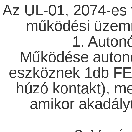
Az UL-01, 2074-es f
működési üzemm
1. Auto
Működése auto
eszköznek 1db FET
húzó kontakt), m
amikor akadályt