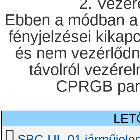
2. Vezé
Ebben a módban a 
fényjelzései kikapc
és nem vezérlődn
távolról vezérel
CPRGB para
LET
SBC-UL-01 járműjelen