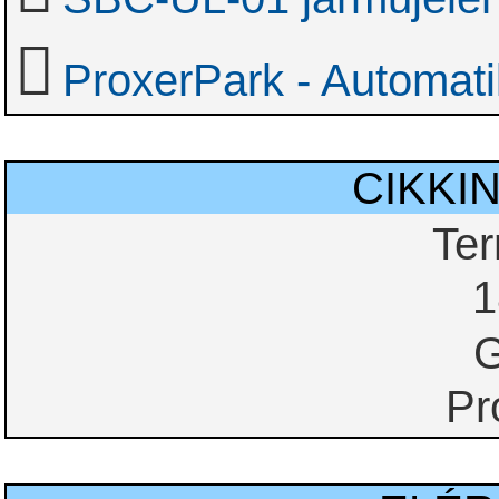
ProxerPark - Automati
CIKKI
Te
1
G
Pr