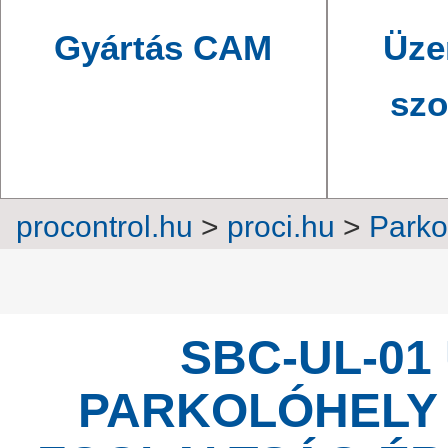
Gyártás CAM
Üze
szo
procontrol.hu
>
proci.hu
>
Parko
rend
SBC-UL-0
PARKOLÓHELY 