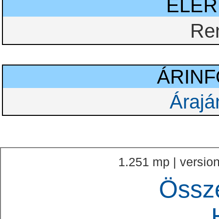
ELÉ
Re
ÁRIN
Árajá
1.251 mp | version
Össz