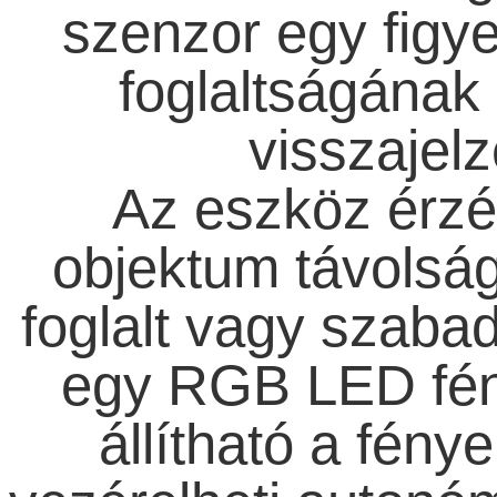
szenzor egy figye
foglaltságának
visszajelz
Az eszköz érzék
objektum távolságá
foglalt vagy szabad
egy RGB LED fén
állítható a fény