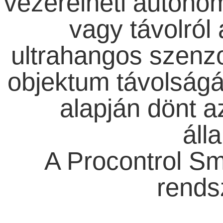
vezérelheti autonó
vagy távolról
ultrahangos szenzor
objektum távolságát
alapján dönt a
áll
A Procontrol Sm
rends