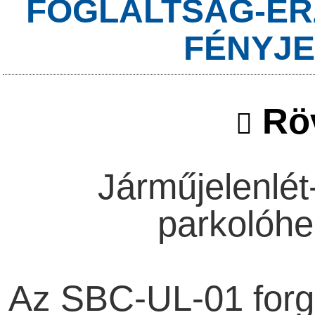
FOGLALTSÁG-ÉR
FÉNYJE
Röv
Járműjelenlét
parkolóhel
Az SBC-UL-01 forg