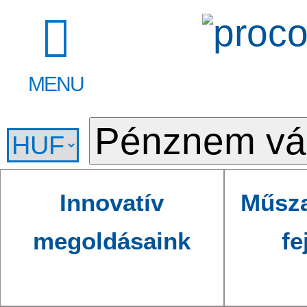
MENU
Innovatív
Műsza
megoldásaink
fe