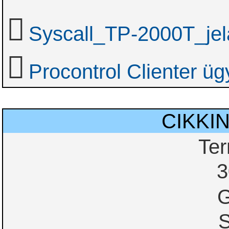
Syscall_TP-2000T_jel
Procontrol Clienter üg
CIKKI
Te
3
G
S