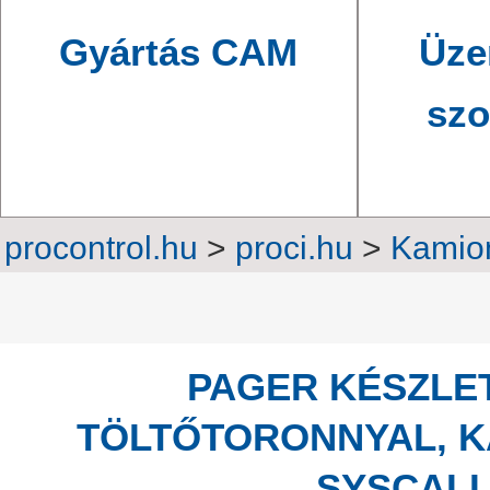
Gyártás CAM
Üze
szo
procontrol.hu
>
proci.hu
>
Kamion
>
Ügyfélhívó rendszer
PAGER KÉSZLET,
TÖLTŐTORONNYAL, K
SYSCALL