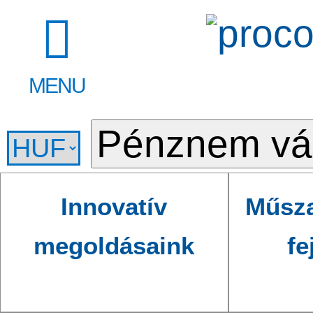
MENU
Innovatív
Műsza
megoldásaink
fe