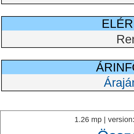
ELÉ
Re
ÁRIN
Árajá
1.26 mp | version