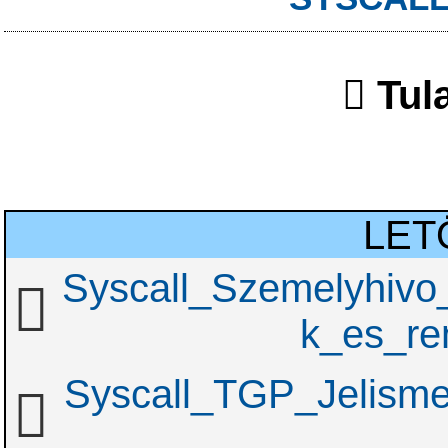
Tul
LET
Syscall_Szemelyhivo
k_es_re
Syscall_TGP_Jelismet