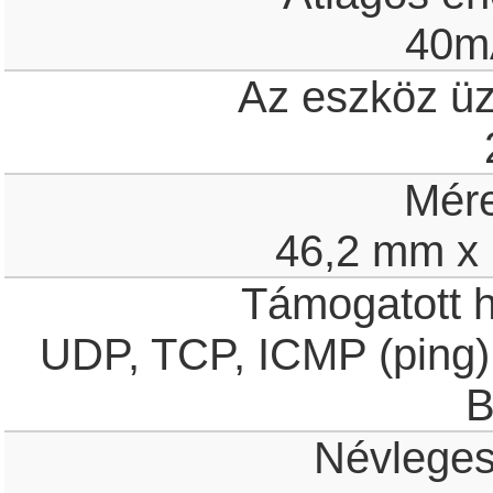
40m
Az eszköz ü
Mér
46,2 mm x
Támogatott h
UDP, TCP, ICMP (ping)
B
Névleges