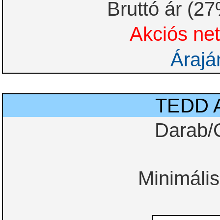
Bruttó ár (2
Akciós net
Árajá
TEDD 
Darab/
Minimális