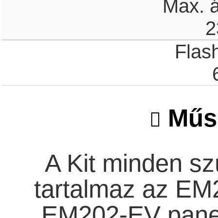
Max. á
2
Flas
Műsz
A Kit minden sz
tartalmaz az EM
EM202-EV panell