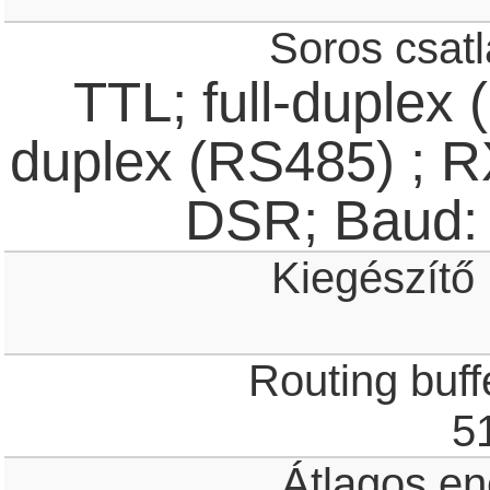
Soros csatl
TTL; full-duplex
duplex (RS485) ; 
DSR; Baud:
Kiegészítő
Routing buff
5
Átlagos en