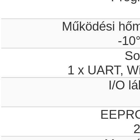
Működési hőm
-10
So
1 x UART, Wi
I/O l
EEPRO
2