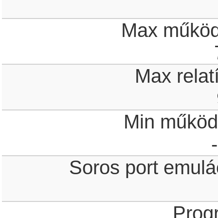
Max működ
Max relat
Min működ
Soros port emulá
Prog