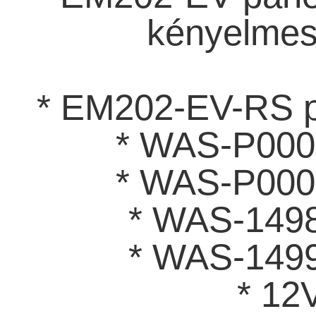
kényelmes 
* EM202-EV-RS p
* WAS-P0004
* WAS-P0005
* WAS-1498
* WAS-1499
* 12