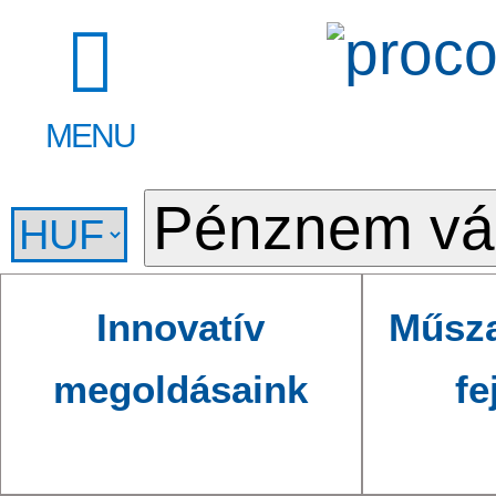
MENU
Innovatív
Műsza
megoldásaink
fe