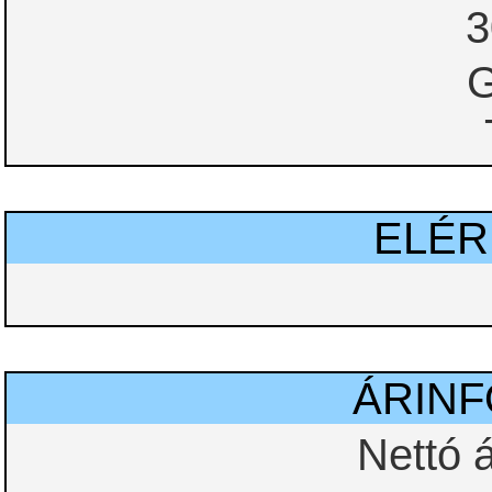
3
G
ELÉ
ÁRIN
Nettó 