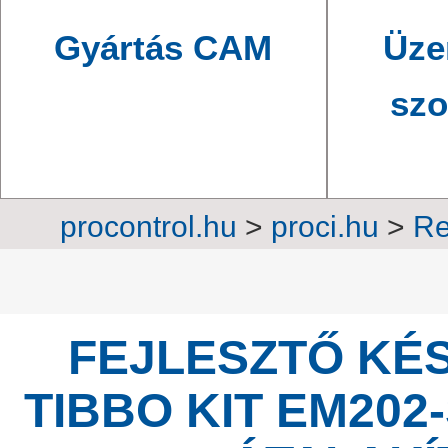
Gyártás CAM
Üze
szo
procontrol.hu
>
proci.hu
>
Re
Adatátviteli eszközök, k
FEJLESZTŐ KÉS
TIBBO KIT EM20