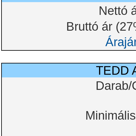
Nettó á
Bruttó ár (2
Árajá
TEDD 
Darab/
Minimális