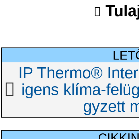
Tula
LET
IP Thermo® Intern
igens klíma-felüg
gyzett 
CIKKI