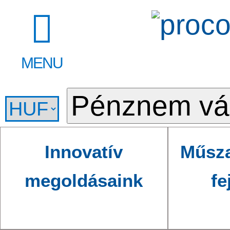
MENU
Innovatív
Műsza
megoldásaink
fe