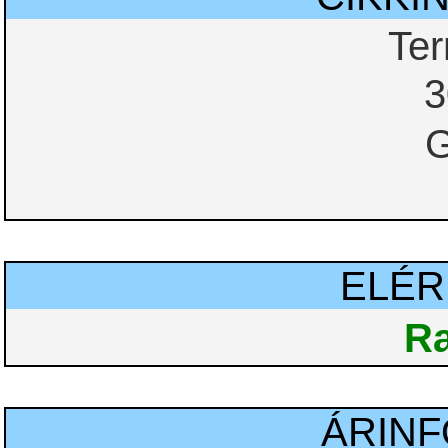
Te
3
G
ELÉ
Ra
ÁRIN