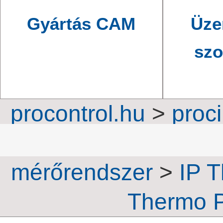
Gyártás CAM
Üze
szo
procontrol.hu
>
proc
folyamatirányítás
mérőrendszer
>
IP 
Thermo P