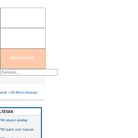
gisztráció
|
Új jelszó generálás
Webáruház
vasók
>
60-90cm olvasási
LTÉSEK
90 olvasó adatlap
90 quick user manual