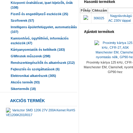
Hasonló termékek
Központi órahálózat, ipari kijelzők, órák
(108)
Főkép
Cikkszám
Fizető és engedélyező eszközök (25)
Nagytávolságú 
306025
Szoftverek (57)
AC 230V táppal
Intelligens épületfelügyelet, automatizálás
Ajánlott termékek
(107)
Kamionhívó, ügyfélhívó, információs
eszközök (47)
Kártyanyomtatók és kellékeik (183)
GWInstek műszerek (298)
Proximity kártya 125 kHz, CFR
Rendszerkiegészítők és alkatrészek (212)
Manchester EM, Clamshell, nyomta
Fejlesztés és szolgáltatások (6)
GP90-hez
Elektronikai alkatrészek (305)
Akciós termék (93)
Sikertermék (18)
AKCIÓS TERMÉK
Varisztor SMD 1206 27V 200A Kemet RoHS
VE1206K201R017