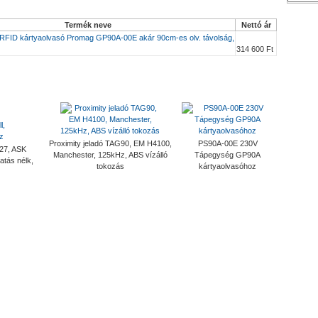
Termék neve
Nettó ár
RFID kártyaolvasó Promag GP90A-00E akár 90cm-es olv. távolság,
314 600 Ft
Proximity jeladó TAG90, EM H4100,
PS90A-00E 230V
-27, ASK
Manchester, 125kHz, ABS vízálló
Tápegység GP90A
tás nélk,
tokozás
kártyaolvasóhoz