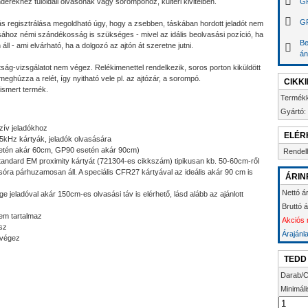
ekhez túloldali olvasónak vagy sorompóhoz, kültéri kivitelben.
GP
GP
ás regisztrálása megoldható úgy, hogy a zsebben, táskában hordott jeladót nem
ásához némi szándékosság is szükséges - mivel az idális beolvasási pozíció, ha
Be
l - ami elvárható, ha a dolgozó az ajtón át szeretne jutni.
án
ág-vizsgálatot nem végez. Relékimenettel rendelkezik, soros porton kiküldött
eghúzza a relét, így nyitható vele pl. az ajtózár, a sorompó.
CIKK
ismert termék.
Termék
Gyártó:
zív jeladókhoz
ELÉR
kHz kártyák, jeladók olvasására
etén akár 60cm, GP90 esetén akár 90cm)
Rendel
standard EM proximity kártyát (721304-es cikkszám) tipikusan kb. 50-60cm-ről
sóra párhuzamosan áll. A speciális CFR27 kártyával az ideális akár 90 cm is
ÁRIN
Nettó á
 jeladóval akár 150cm-es olvasási táv is elérhető, lásd alább az ajánlott
Bruttó 
nem tartalmaz
Akciós 
sz
Árajánl
 végez
TEDD
Darab/C
Minimáli