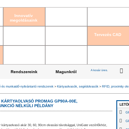
Bejelentkezés
|
Re
Innovatív
megoldásaink
Tervezés CAD
A kosár üres.
Rendszereink
Magunkról
ő és munkaidő-nyilvántartó rendszerek
>
Kártyaolvasók, segédolvasók
>
RFID, proximity ol
 KÁRTYAOLVASÓ PROMAG GP90A-00E,
LETÖ
UNKCIÓ NÉLKÜLI PÉLDÁNY
GP
GP
kártyaolvasó akár 30, 60, 90cm olvasási távolsággal, UniGate vezérlőkhöz,