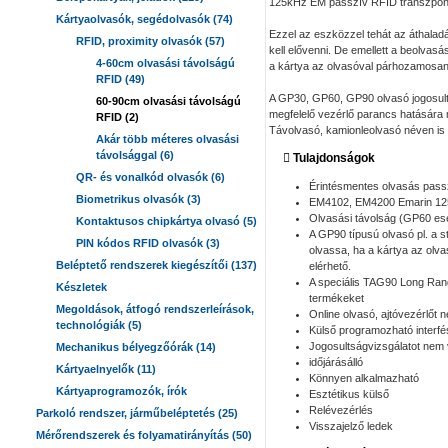
125kHz EM passzív RFID transzponder
Kártyaolvasók, segédolvasók (74)
Ezzel az eszközzel tehát az áthalad
RFID, proximity olvasók (57)
kell elővenni. De emellett a beolvas
4-60cm olvasási távolságú
a kártya az olvasóval párhozamosan ál
RFID (49)
A GP30, GP60, GP90 olvasó jogosults
60-90cm olvasási távolságú
megfelelő vezérlő parancs hatására m
RFID (2)
Távolvasó, kamionleolvasó néven is 
Akár több méteres olvasási
távolsággal (6)
Tulajdonságok
QR- és vonalkód olvasók (6)
Érintésmentes olvasás pass
Biometrikus olvasók (3)
EM4102, EM4200 Emarin 125
Olvasási távolság (GP60 es
Kontaktusos chipkártya olvasó (5)
A GP90 típusú olvasó pl. a 
PIN kódos RFID olvasók (3)
olvassa, ha a kártya az olva
Beléptető rendszerek kiegészítői (137)
elérhető.
A speciális TAG90 Long Range
Készletek
termékeket
Megoldások, átfogó rendszerleírások,
Online olvasó, ajtóvezérlőt 
technológiák (5)
Külső programozható interfé
Jogosultságvizsgálatot nem
Mechanikus bélyegzőórák (14)
időjárásálló
Kártyaelnyelők (11)
Könnyen alkalmazható
Kártyaprogramozók, írók
Esztétikus külső
Relévezérlés
Parkoló rendszer, járműbeléptetés (25)
Visszajelző ledek
Mérőrendszerek és folyamatirányítás (50)