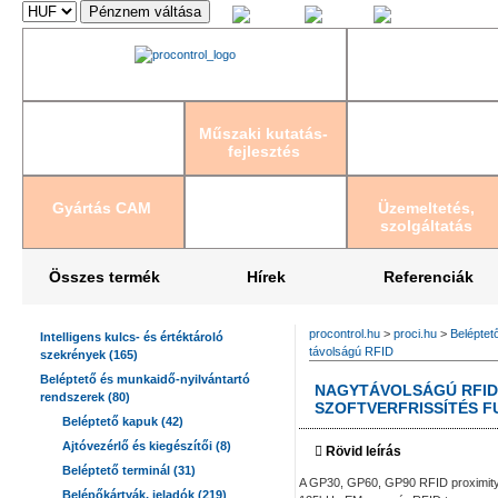
Magyar
English
Deutsch
Műszaki kutatás-
fejlesztés
Gyártás CAM
Üzemeltetés,
szolgáltatás
Összes termék
Hírek
Referenciák
procontrol.hu
>
proci.hu
>
Beléptet
Intelligens kulcs- és értéktároló
távolságú RFID
szekrények (165)
Beléptető és munkaidő-nyilvántartó
NAGYTÁVOLSÁGÚ RFID
rendszerek (80)
SZOFTVERFRISSÍTÉS F
Beléptető kapuk (42)
Ajtóvezérlő és kiegészítői (8)
Rövid leírás
Beléptető terminál (31)
A GP30, GP60, GP90 RFID proximity 
Belépőkártyák, jeladók (219)