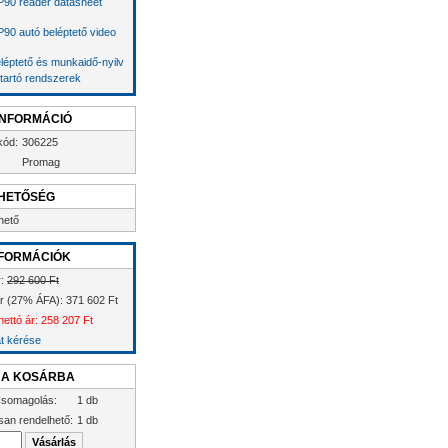
90 reader datasheet
90 autó beléptető video
léptető és munkaidő-nyilv
tartó rendszerek
INFORMÁCIÓ
kód:
306225
Promag
HETŐSÉG
hető
FORMÁCIÓK
r:
292 600 Ft
ár (27% ÁFA): 371 602 Ft
nettó ár: 258 207 Ft
at kérése
 A KOSÁRBA
somagolás:
1 db
san rendelhető:
1 db