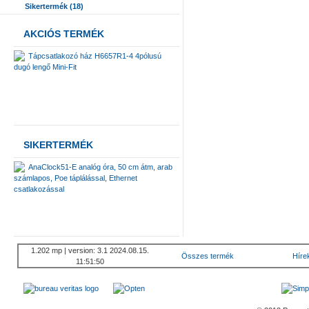
Sikertermék (18)
AKCIÓS TERMÉK
Tápcsatlakozó ház H6657R1-4 4pólusú
dugó lengő Mini-Fit
SIKERTERMÉK
AnaClock51-E analóg óra, 50 cm átm, arab
számlapos, Poe táplálással, Ethernet
csatlakozással
1.202 mp | version: 3.1 2024.08.15.
Összes termék
Híre
11:51:50