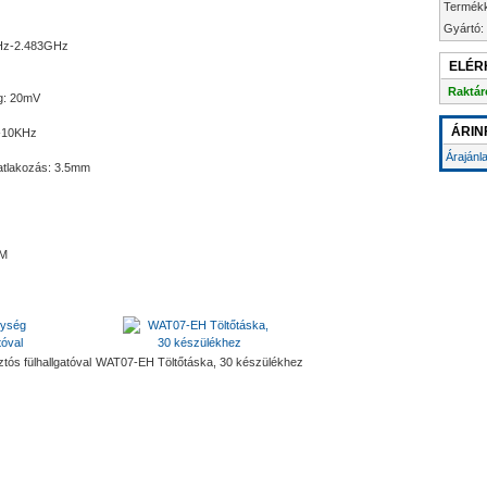
Termék
Gyártó:
GHz-2.483GHz
ELÉR
Raktár
ég: 20mV
ÁRIN
z-10KHz
Árajánl
satlakozás: 3.5mm
 M
ós fülhallgatóval
WAT07-EH Töltőtáska, 30 készülékhez