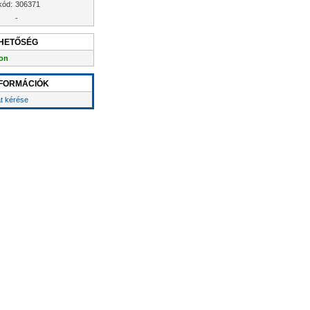
kód:
306371
-
HETŐSÉG
on
FORMÁCIÓK
at kérése