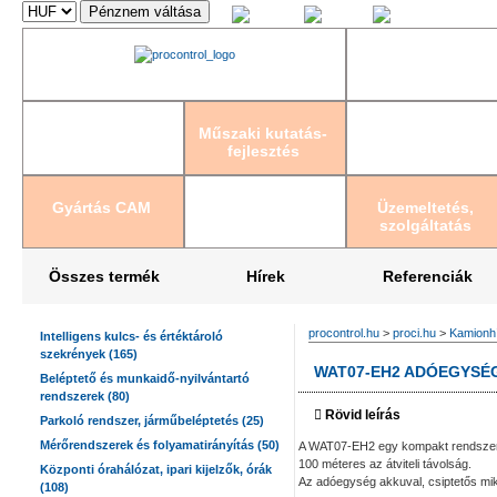
Magyar
English
Deutsch
Műszaki kutatás-
fejlesztés
Gyártás CAM
Üzemeltetés,
szolgáltatás
Összes termék
Hírek
Referenciák
procontrol.hu
>
proci.hu
>
Kamionhí
Intelligens kulcs- és értéktároló
szekrények (165)
WAT07-EH2 ADÓEGYSÉ
Beléptető és munkaidő-nyilvántartó
rendszerek (80)
Rövid leírás
Parkoló rendszer, járműbeléptetés (25)
Mérőrendszerek és folyamatirányítás (50)
A WAT07-EH2 egy kompakt rendszer 
100 méteres az átviteli távolság.
Központi órahálózat, ipari kijelzők, órák
Az adóegység akkuval, csiptetős mik
(108)