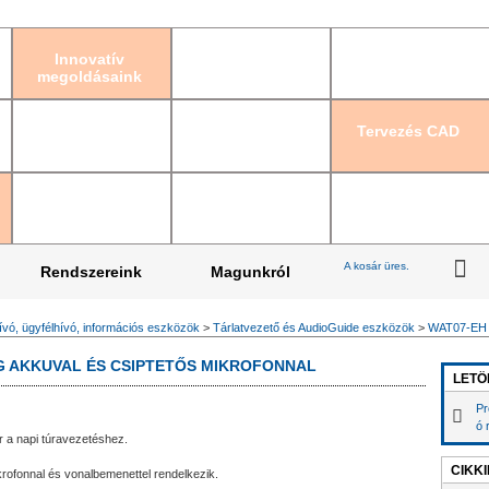
Bejelentkezés
|
Re
Innovatív
megoldásaink
Tervezés CAD
A kosár üres.
Rendszereink
Magunkról
vó, ügyfélhívó, információs eszközök
>
Tárlatvezető és AudioGuide eszközök
>
WAT07-EH
G AKKUVAL ÉS CSIPTETŐS MIKROFONNAL
LETÖ
Pr
ó 
a napi túravezetéshez.
CIKK
rofonnal és vonalbemenettel rendelkezik.