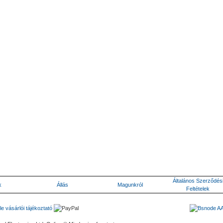
Általános Szerződés
k
Állás
Magunkról
Feltételek