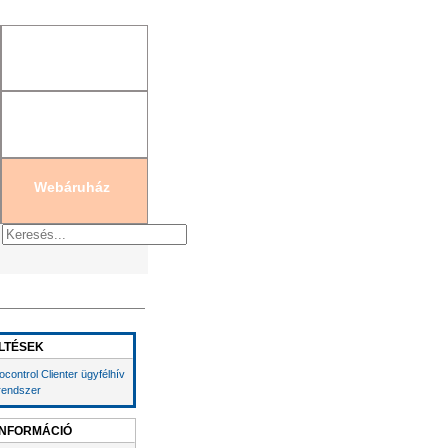
gisztráció
|
Új jelszó generálás
Webáruház
LTÉSEK
ocontrol Clienter ügyfélhív
rendszer
INFORMÁCIÓ