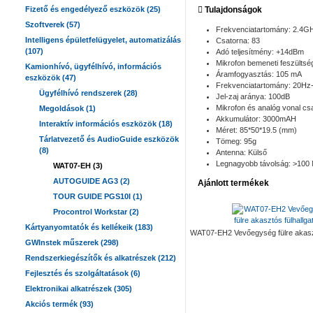
Fizető és engedélyező eszközök (25)
Tulajdonságok
Szoftverek (57)
Frekvenciatartomány: 2.4
Intelligens épületfelügyelet, automatizálás
Csatorna: 83
(107)
Adó teljesítmény: +14dBm
Mikrofon bemeneti feszülts
Kamionhívó, ügyfélhívó, információs
Áramfogyasztás: 105 mA
eszközök (47)
Frekvenciatartomány: 20H
Ügyfélhívó rendszerek (28)
Jel-zaj aránya: 100dB
Mikrofon és analóg vonal c
Megoldások (1)
Akkumulátor: 3000mAH
Interaktív információs eszközök (18)
Méret: 85*50*19.5 (mm)
Tárlatvezető és AudioGuide eszközök
Tömeg: 95g
(8)
Antenna: Külső
Legnagyobb távolság: >100
WAT07-EH (3)
AUTOGUIDE AG3 (2)
Ajánlott termékek
TOUR GUIDE PGS10I (1)
Procontrol Workstar (2)
Kártyanyomtatók és kellékeik (183)
WAT07-EH2 Vevőegység fülre akaszt
GWInstek műszerek (298)
Rendszerkiegészítők és alkatrészek (212)
Fejlesztés és szolgáltatások (6)
Elektronikai alkatrészek (305)
Akciós termék (93)