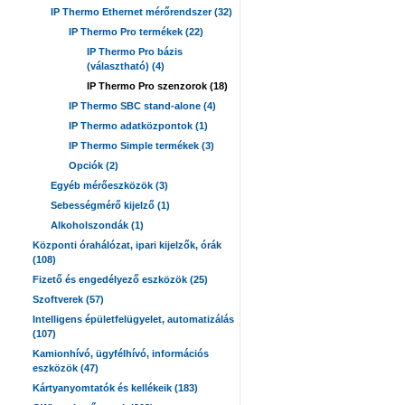
IP Thermo Ethernet mérőrendszer (32)
IP Thermo Pro termékek (22)
IP Thermo Pro bázis
(választható) (4)
IP Thermo Pro szenzorok (18)
IP Thermo SBC stand-alone (4)
IP Thermo adatközpontok (1)
IP Thermo Simple termékek (3)
Opciók (2)
Egyéb mérőeszközök (3)
Sebességmérő kijelző (1)
Alkoholszondák (1)
Központi órahálózat, ipari kijelzők, órák
(108)
Fizető és engedélyező eszközök (25)
Szoftverek (57)
Intelligens épületfelügyelet, automatizálás
(107)
Kamionhívó, ügyfélhívó, információs
eszközök (47)
Kártyanyomtatók és kellékeik (183)