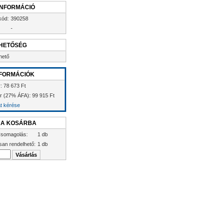
INFORMÁCIÓ
kód:
390258
-
HETŐSÉG
hető
FORMÁCIÓK
r: 78 673 Ft
ár (27% ÁFA): 99 915 Ft
at kérése
 A KOSÁRBA
somagolás:
1 db
san rendelhető:
1 db