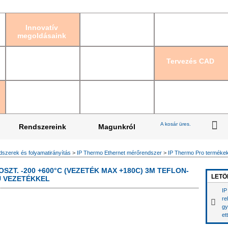
Bejelentkezés
|
Re
Innovatív
megoldásaink
Tervezés CAD
A kosár üres.
Rendszereink
Magunkról
szerek és folyamatirányítás
>
IP Thermo Ethernet mérőrendszer
>
IP Thermo Pro terméke
SZT. -200 +600°C (VEZETÉK MAX +180C) 3M TEFLON-
LETÖ
Ű VEZETÉKKEL
IP
re
gy
et