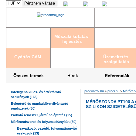
Magyar
English
Deutsch
Műszaki kutatás-
fejlesztés
Gyártás CAM
Üzemeltetés,
szolgáltatás
Összes termék
Hírek
Referenciák
procontrol.hu
>
proci.hu
>
Mérőrend
Intelligens kulcs- és értéktároló
szekrények (165)
MÉRŐSZONDA PT100 A O
Beléptető és munkaidő-nyilvántartó
SZILIKON SZIGETELÉS
rendszerek (80)
Parkoló rendszer, járműbeléptetés (25)
Mérőrendszerek és folyamatirányítás (50)
Beavatkozó, vezérlő, folyamatirányító
eszközök (13)