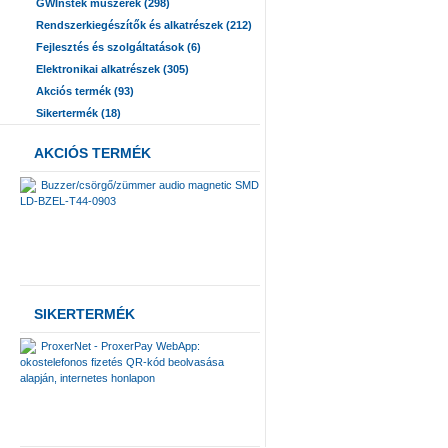
GWInstek műszerek (298)
Rendszerkiegészítők és alkatrészek (212)
Fejlesztés és szolgáltatások (6)
Elektronikai alkatrészek (305)
Akciós termék (93)
Sikertermék (18)
AKCIÓS TERMÉK
Buzzer/csörgő/zümmer audio magnetic SMD
LD-BZEL-T44-0903
SIKERTERMÉK
ProxerNet - ProxerPay WebApp:
okostelefonos fizetés QR-kód beolvasása
alapján, internetes honlapon