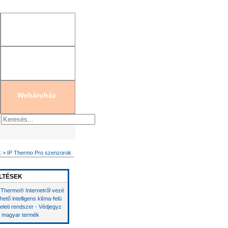
gisztráció
|
Új jelszó generálás
Webáruház
k
>
IP Thermo Pro szenzorok
LTÉSEK
 Thermo® Internetről vezé
lhető intelligens klíma-felü
eleti rendszer - Védjegyz
t magyar termék