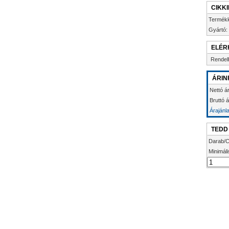
CIKK
Termék
Gyártó:
ELÉR
Rendel
ÁRIN
Nettó á
Bruttó 
Árajánl
TEDD
Darab/C
Minimáli