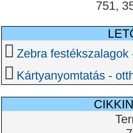
751, 3
LET
Zebra festékszalagok 
Kártyanyomtatás - ott
CIKKI
Te