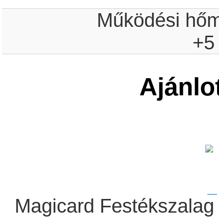
Működési hőm
+5
Ajánlo
Magicard Festékszala