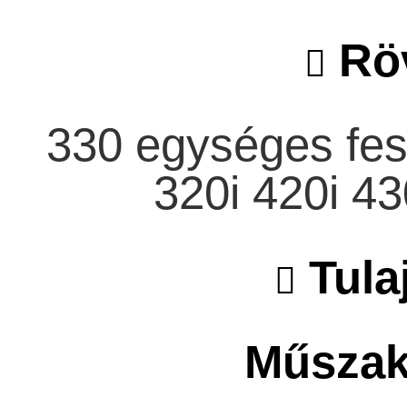
Röv
330 egységes fes
320i 420i 4
Tula
Műszaki