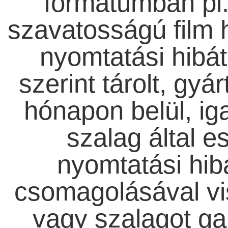
formátumban pl. 
szavatosságú film 
nyomtatási hibát
szerint tárolt, gyá
hónapon belül, ig
szalag által e
nyomtatási hib
csomagolásával vi
vagy szalagot gar