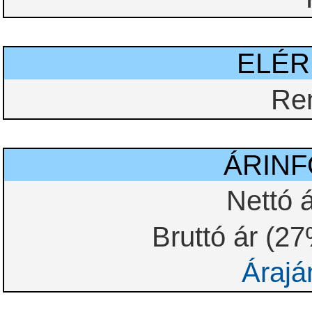
ELÉ
Re
ÁRIN
Nettó á
Bruttó ár (2
Árajá