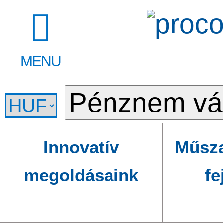
MENU
Innovatív
Műsza
megoldásaink
fe