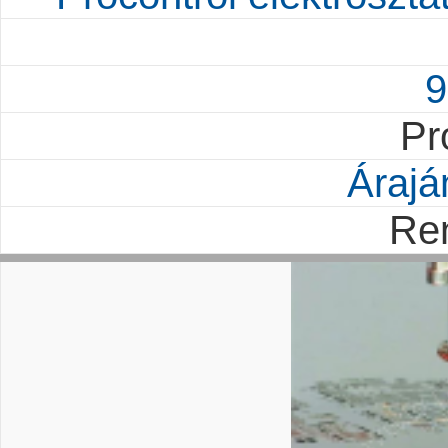
9
Pr
Árajá
Re