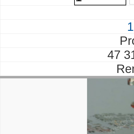
1
Pr
47 3
Re