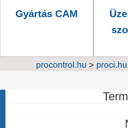
Gyártás CAM
Üze
szo
procontrol.hu
>
proci.hu
6 ci
Termé