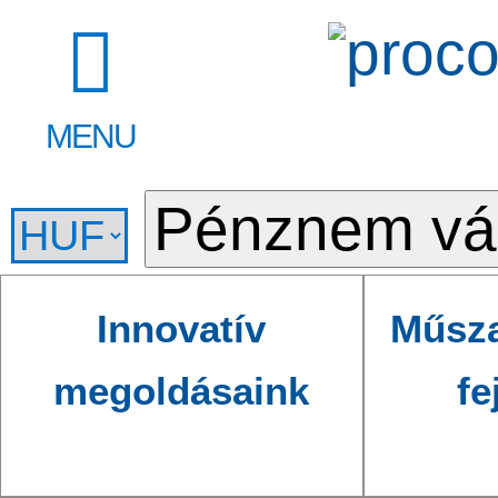
MENU
Innovatív
Műsza
megoldásaink
fe