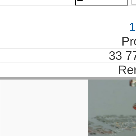
1
Pr
33 7
Re