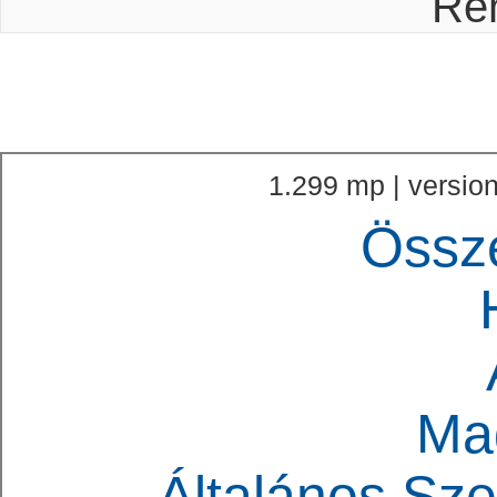
Re
1.299 mp | version
Össz
Ma
Általános Sze