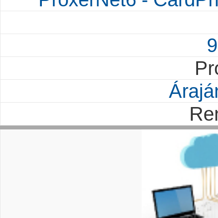
9
Pr
Árajá
Re