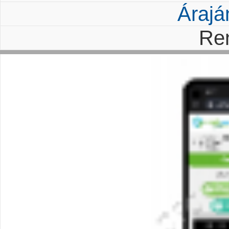
Árajá
Re