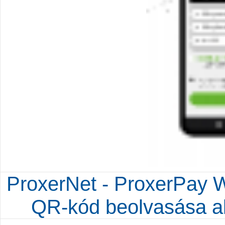
ProxerNet - ProxerPay W
QR-kód beolvasása al