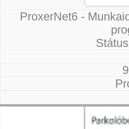
ProxerNet6 - Munkaid
pr
Státus
9
Pr