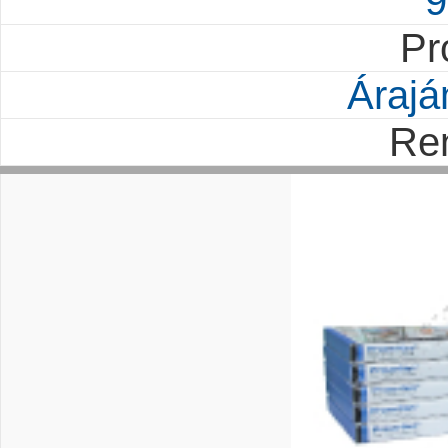
9
Pr
Árajá
Re