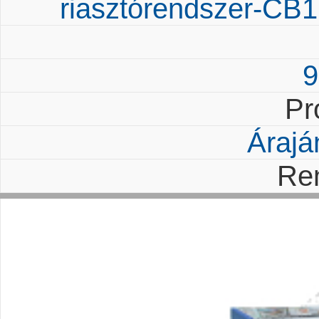
riasztórendszer-CB1 
9
Pr
Árajá
Re