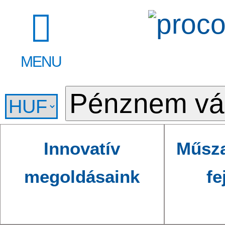
MENU
Innovatív
Műsza
megoldásaink
fe