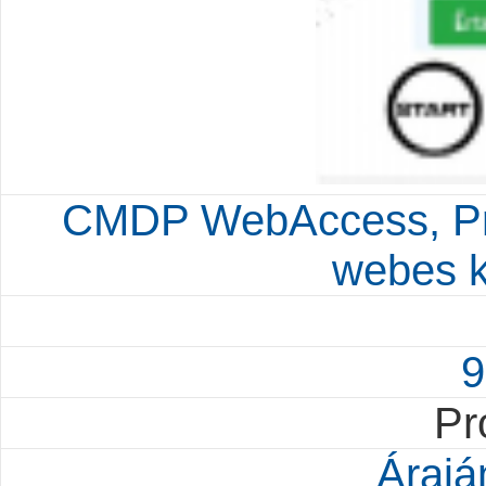
CMDP WebAccess, Proc
webes k
9
Pr
Árajá