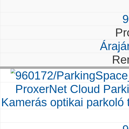
9
Pr
Árajá
Re
ProxerNet Cloud Pa
Kamerás optikai parkoló te