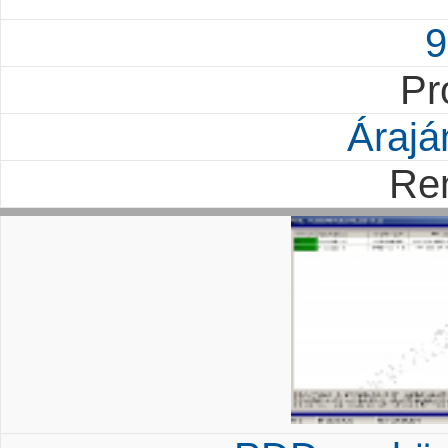
9
Pr
Árajá
Re