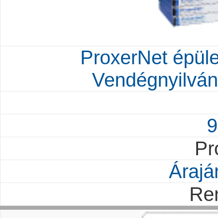
ProxerNet épület
Vendégnyilvánt
9
Pr
Árajá
Re