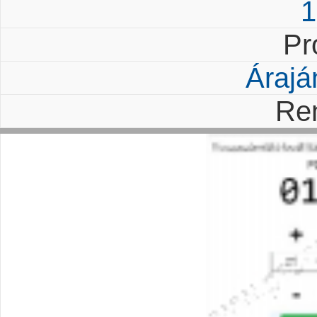
1
Pr
Árajá
Re