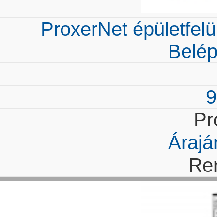
ProxerNet épületfelüg
Belép
9
Pr
Árajá
Re