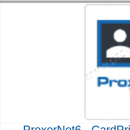
ProxerNet6 - CardPr