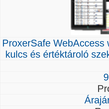
ProxerSafe WebAccess w
kulcs és értéktároló sz
9
Pr
Árajá