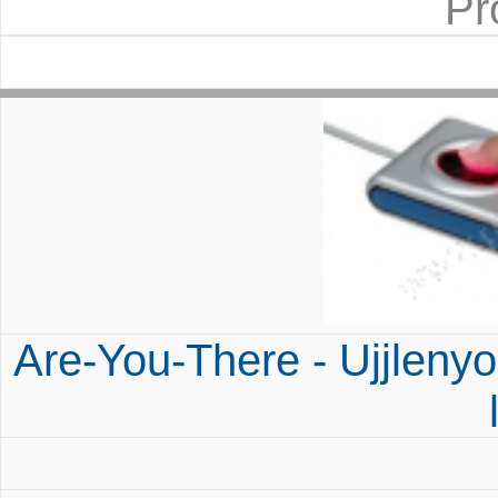
Pr
Are-You-There - Ujjlenyom