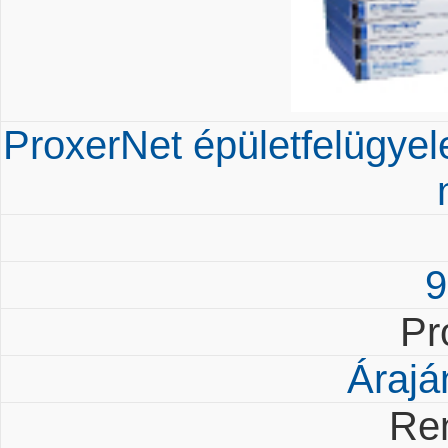
ProxerNet épületfelügyelet
9
Pr
Árajá
Re