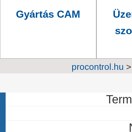
Gyártás CAM
Üze
szo
procontrol.hu
57 c
Termé