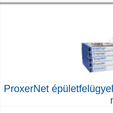
ProxerNet épületfelügyele