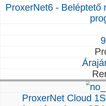
ProxerNet6 - Beléptető
pro
9
Pr
Árajá
Re
ProxerNet Cloud 1S