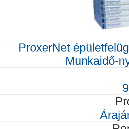
ProxerNet épületfelügy
Munkaidő-ny
9
Pr
Árajá
Re