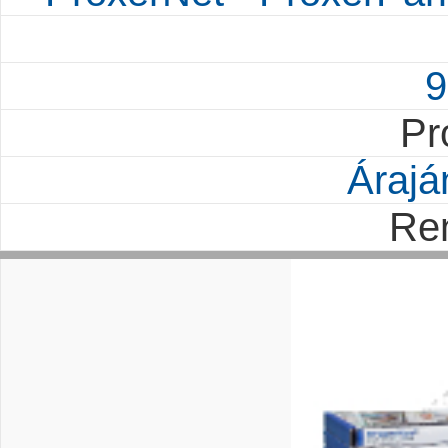
9
Pr
Árajá
Re