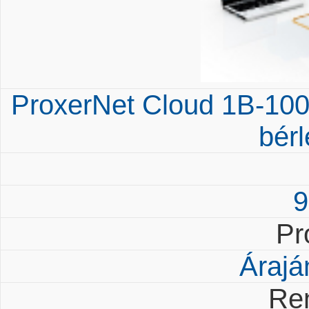
ProxerNet Cloud 1B-100 -
bérl
9
Pr
Árajá
Re