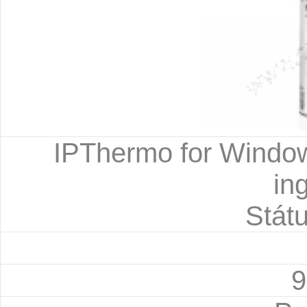
IPThermo for Window
in
Státu
9