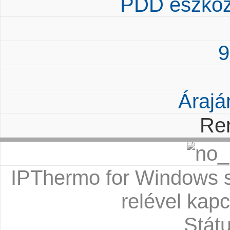
PDD eszközf
9
Árajá
Re
IPThermo for Windows sz
relével kap
Státu