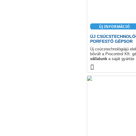
ÚJ INFORMÁCIÓ
ÚJ CSÚCSTECHNOLÓ
PORFESTŐ GÉPSOR
Új csúcstechnológiájú ele
bővült a Procontrol Kft. g
vállalunk
a saját gyártás 
kiépített modern gépsor p
technológiát biztosít.