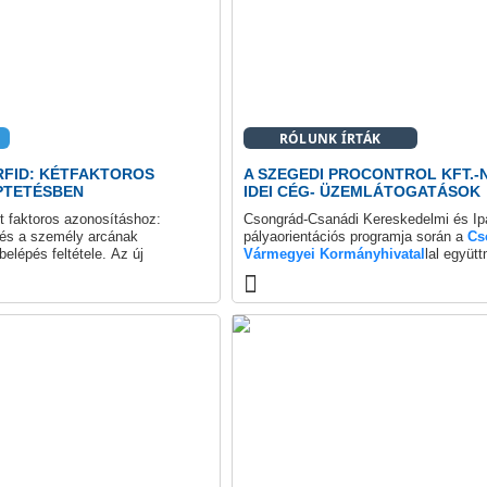
alatt van, pl. a Worktime munkaidő mo
fejlesztési terv része.
RÓLUNK ÍRTÁK
RFID: KÉTFAKTOROS
A SZEGEDI PROCONTROL KFT.-
PTETÉSBEN
IDEI CÉG- ÜZEMLÁTOGATÁSOK
t faktoros azonosításhoz:
Csongrád-Csanádi Kereskedelmi és Ip
 és a személy arcának
pályaorientációs programja során a
Cs
elépés feltétele. Az új
Vármegyei Kormányhivatal
lal együt
trol ProxerNet szoftver új
üzemlátogatásokat szervez évről évre
Napok rendezvénysorozat részeként.
sajtónyilvános keretek között megtarto
látogatásunkat, melynek során a Proco
üzemét ismerhették meg a szőregi Ko
Általános Iskola 8. osztályos diákjai.