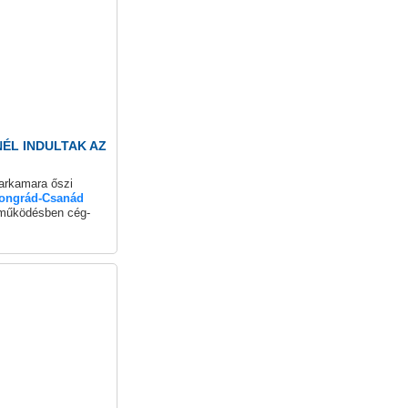
dul a 2026-os
NÉL INDULTAK AZ
arkamara őszi
ongrád-Csanád
tműködésben cég-
 a Pályaválasztási
 Kedden
ttuk első
ntrol Kft. szegedi
ssuth Lajos