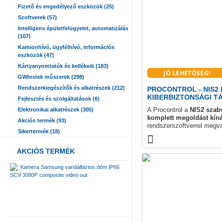
Fizető és engedélyező eszközök (25)
Szoftverek (57)
Intelligens épületfelügyelet, automatizálás
(107)
Kamionhívó, ügyfélhívó, információs
eszközök (47)
Kártyanyomtatók és kellékeik (183)
JÓ LEHETŐSÉG!
GWInstek műszerek (298)
Rendszerkiegészítők és alkatrészek (212)
PROCONTROL - NIS2
KIBERBIZTONSÁGI T
Fejlesztés és szolgáltatások (6)
A Procontrol a
NIS2 szab
Elektronikai alkatrészek (305)
komplett megoldást kíná
Akciós termék (93)
rendszerszoftverrel megva
Sikertermék (18)
adatvédelmi szolgáltatás
A kommunikáció-biztonság 
a szoftvertől az
UniGate
AKCIÓS TERMÉK
olvasókig és a
ProxerSe
minden lépcső egyszerre 
Kamera Samsung vandálbiztos dóm IP66
autentikációt megoldást. K
SCV-3080P composite video out