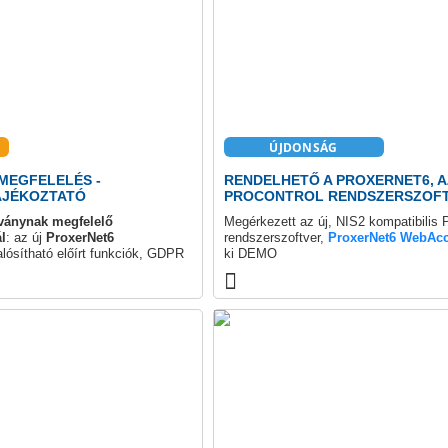
ÚJDONSÁG
 MEGFELELÉS -
RENDELHETŐ A PROXERNET6, A
ÁJÉKOZTATÓ
PROCONTROL RENDSZERSZOFTV
KOMP.
ványnak megfelelő
Megérkezett az új, NIS2 kompatibilis P
l
: az új
ProxerNet6
rendszerszoftver,
ProxerNet6 WebAc
lósítható előírt funkciók, GDPR
ki DEMO
ok és naplózások.
változatban: https://proxernet6.demo.p
a teljes adatvonalon biztosított
Felhasználónév: demo
R100
vezérlőn át a
ProxerX3
Jelszó: demo
c
titkosított kártyákig, amelyen
A ProxerX3 sorozat titkosított, másolá
kínál
AES128
titkosítást és
UniGateR100 vezérlővel a teljes adat
érje ajánlatunkat!
alatt áll.
A demo minta adatokkal tartalmazza a 
moduljait, Beléptető és mozgásadat-rö
GDPR, Vendég-nyilvántartás, Portai mo
Kártyanyomtatás. Véletlenszerű motoz
alkoholszondáztatási riasztás, evakuálá
katasztófavédelemnek. A szoftver foly