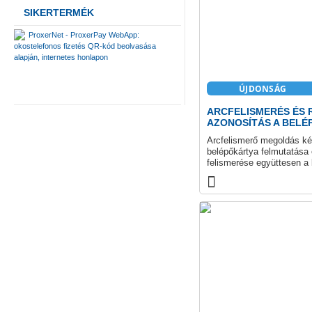
SIKERTERMÉK
ProxerNet - ProxerPay WebApp:
okostelefonos fizetés QR-kód beolvasása
alapján, internetes honlapon
ÚJDONSÁG
ARCFELISMERÉS ÉS 
AZONOSÍTÁS A BELÉ
Arcfelismerő megoldás ké
belépőkártya felmutatása
felismerése együttesen a b
ProxerFace modul a Procon
szolgáltatása.