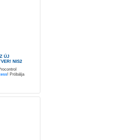
Z ÚJ
ER! NIS2
rocontrol
cess
! Próbálja
roxernet.hu/
svédett olvasóival,
vonal adatvédelem
szoftver főbb alap
gzítő,
dul, Vizuál portás,
ási,
si, tűzriadó lista a
amatos fejlesztés