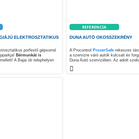
REFERENCIA
GIÁJÚ ELEKTROSZTATIKUS
DUNA AUTÓ OKOSSZEKRÉNY
ktrosztatikus porfestő gépsorral
A Procontrol
ProxerSafe
rekeszes táro
épparkja!
Bérmunkát is
a szervizre váró autók kulcsait és forg
mellett! A Bajai úti telephelyen
Duna Autó szervizében. Az adott szek
rofesszionális és korszerű
rekesszel rendelkezik, érintőképernyőj
az ügyfelek leadhatják, majd elkészült
kódjukkal fel is vehetik járműveik kulcs