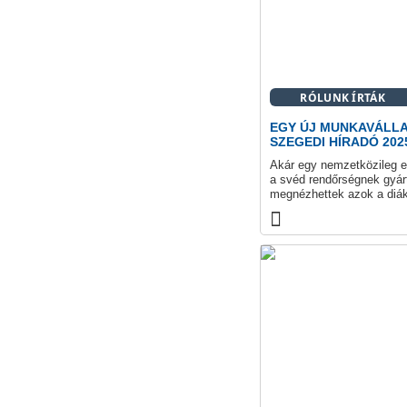
RÓLUNK ÍRTÁK
EGY ÚJ MUNKAVÁLLA
SZEGEDI HÍRADÓ 2025
Akár egy nemzetközileg e
a svéd rendőrségnek gyárt
megnézhettek azok a diák
iparkamara és a kormányh
Pályaválasztási Napok r
programban a vármegye 7 
iskola diákja vesz részt.