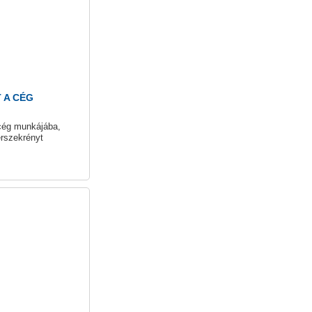
 A CÉG
 cég munkájába,
rszekrényt