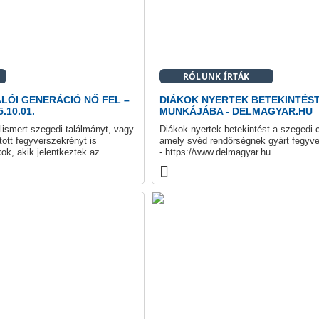
RÓLUNK ÍRTÁK
LÓI GENERÁCIÓ NŐ FEL –
DIÁKOK NYERTEK BETEKINTÉST
.10.01.
MUNKÁJÁBA - DELMAGYAR.HU
lismert szegedi találmányt, vagy
Diákok nyertek betekintést a szegedi
ott fegyverszekrényt is
amely svéd rendőrségnek gyárt fegyve
ok, akik jelentkeztek az
- https://www.delmagyar.hu
ivatal közös céglátogatására. A
észeként megvalósuló
járásából összesen 19 általános