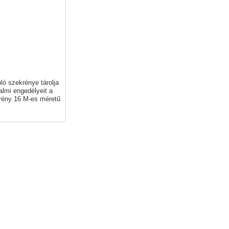
ló szekrénye tárolja
almi engedélyeit a
rény 16 M-es méretű
én futó applikációval
ekor kapott PIN
ait.