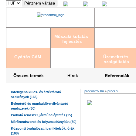
Magyar
English
Deutsch
Műszaki kutatás-
fejlesztés
Gyártás CAM
Üzemeltetés,
szolgáltatás
Összes termék
Hírek
Referenciák
procontrol.hu
>
proci.hu
Intelligens kulcs- és értéktároló
szekrények (165)
Beléptető és munkaidő-nyilvántartó
rendszerek (80)
Parkoló rendszer, járműbeléptetés (25)
Mérőrendszerek és folyamatirányítás (50)
Központi órahálózat, ipari kijelzők, órák
(108)