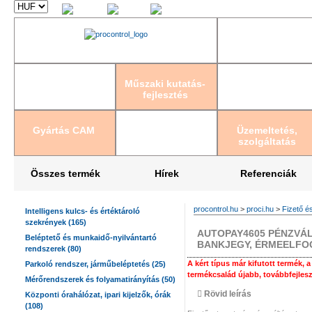
Magyar
English
Deutsch
Műszaki kutatás-
fejlesztés
Gyártás CAM
Üzemeltetés,
szolgáltatás
Összes termék
Hírek
Referenciák
procontrol.hu
>
proci.hu
>
Fizető é
Intelligens kulcs- és értéktároló
szekrények (165)
AUTOPAY4605 PÉNZVÁ
Beléptető és munkaidő-nyilvántartó
BANKJEGY, ÉRMEELFO
rendszerek (80)
A kért típus már kifutott termék, 
Parkoló rendszer, járműbeléptetés (25)
termékcsalád újabb, továbbfejlesz
Mérőrendszerek és folyamatirányítás (50)
Rövid leírás
Központi órahálózat, ipari kijelzők, órák
(108)