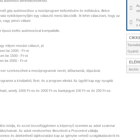
ata autómosó berendezésekhez.
Au
 fizető gép autómosóhoz a mosóprogram befizetésére és indítására, illetve
ut
mata nyitóképernyőjén egy választó menü látszódik. Itt lehet választani, hogy az
Fi
, vagy pénzt váltani.
s 
típusú kefés autómosóval kompatibilis.
CIKK
Termék
ogy milyen mosást választ, pl.
sen be 1000.- Ft-ot
Gyártó:
en be 1500.- Ft-ot
en be 2000.- Ft-ot
ELÉR
Archív
er szerkesztheti a mosóprogramok nevét, időtartamát, díjazását.
ogramot a kínálatból, fizet, és a program elindul. Az ügyfél kap egy nyugtát.
ható, amely 1000 Ft-os és 2000 Ft-os bankjegyet 100 Ft-os és 200 Ft-os
zelési módja, és ezzel összefüggésben a képernyő üzenetei az adott szakmai
ltozhatnak. Az adott rendszerhez illesztését a Procontrol vállalja.
pontos és áttekinthető tájékoztatást kap az igénybe vehető szolgáltatásokról és