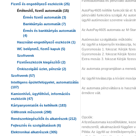
Fizetőautomata és pénzváltó autom
Fizető és engedélyező eszközök (25)
AutoPay4605 kétféle funkciót lát el:
Értékesítő, fizető automaták (15)
pénzváltó funkcióra szolgál. Az auto
Érmés fizető automaták (3)
ügyfél autómosást szeretne vásárolni
Bankkártyás automaták (7)
Az AutoPay4605 automata az M-Start 
Érmés és bankkártyás automaták
(4)
Autómosási szolgáltatás működés:
Használat-engedélyező eszközök (1)
Az ügyfél a képernyőn kiválasztja, h
WC beléptető, fizető kapuk (5)
Gyorsmosás 1. fokozat: Kérjük fizes
Gyorsmosás 2. fokozat Kérjük fizess
Szoftverek
Extra mosás 3. fokozat Kérjük fizess
Fizetőeszközök kiegészítői (2)
Az automata programjában a menedzs
Önkiszolgáló üzlet, pénztár (2)
Szoftverek (57)
Az ügyfél kiválasztja a kívánt mosópr
Intelligens épületfelügyelet, automatizálás
(107)
Az automata pénzváltásra is használ
érmékre vált.
Kamionhívó, ügyfélhívó, információs
eszközök (47)
Kártyanyomtatók és kellékeik (183)
GWInstek műszerek (298)
Opciók:
Rendszerkiegészítők és alkatrészek (212)
A fizetőautomata kezelőfelülete, ke
Fejlesztés és szolgáltatások (6)
rendszertől, alkalmazástól függően vá
Példa: Az ügyfél az érintőképernyőn 
Elektronikai alkatrészek (305)