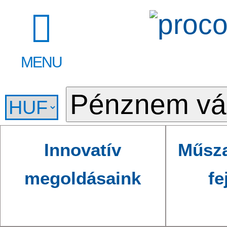
MENU
Innovatív
Műsza
megoldásaink
fe