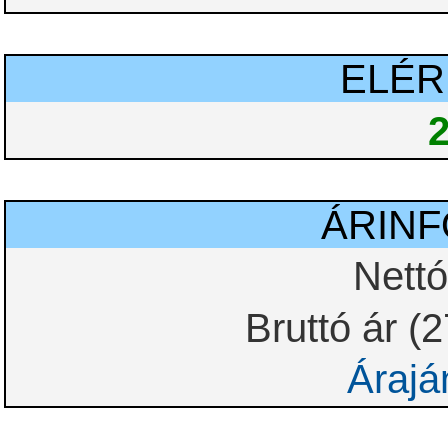
ELÉ
ÁRIN
Nettó
Bruttó ár (
Árajá