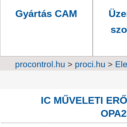
Gyártás CAM
Üze
szo
procontrol.hu
>
proci.hu
>
Ele
elektron
IC MŰVELETI ER
OPA2