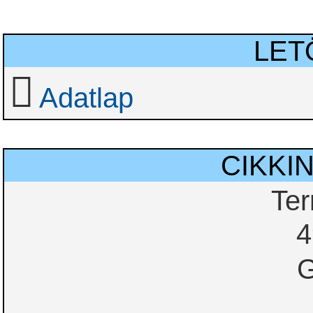
LET
Adatlap
CIKKI
Te
4
G