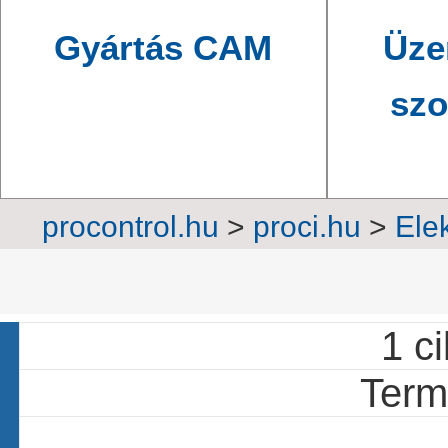
Gyártás CAM
Üze
szo
procontrol.hu
>
proci.hu
>
Elek
H
1 ci
Termé