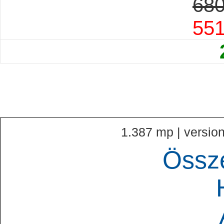
680
55
1.387 mp | version
Össz