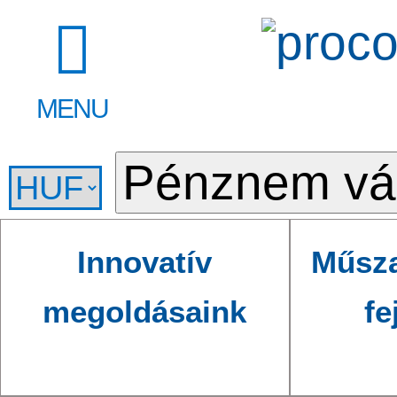
MENU
Innovatív
Műsza
megoldásaink
fe