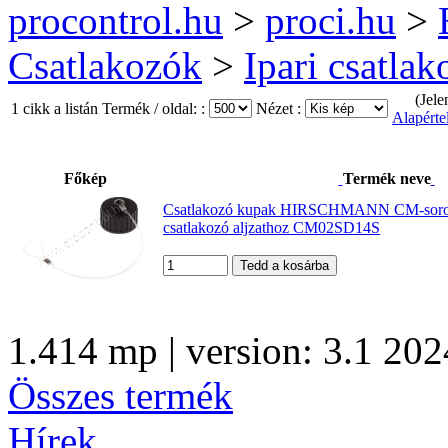
procontrol.hu
>
proci.hu
>
Csatlakozók
>
Ipari csatla
(Jele
1 cikk a listán
Termék / oldal: :
Nézet :
Alapérte
Főkép
Termék neve
Csatlakozó kupak HIRSCHMANN CM-soroz
csatlakozó aljzathoz CM02SD14S
1.414 mp | version: 3.1 202
Összes termék
Hírek