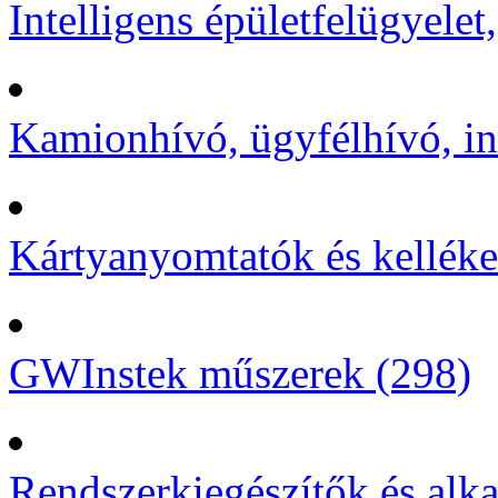
Intelligens épületfelügyelet
Kamionhívó, ügyfélhívó, in
Kártyanyomtatók és kelléke
GWInstek műszerek (298)
Rendszerkiegészítők és alka