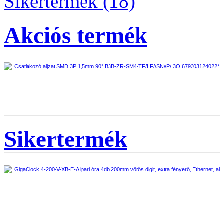
Sikertermék (18)
Akciós termék
Csatlakozó aljzat SMD 3P 1,5mm 90° B3B-ZR-SM4-TF/LF//SN//P/ 3O 679303124022*
Sikertermék
GigaClock 4-200-V-XB-E-A ipari óra 4db 200mm vörös digit, extra fényerő, Ethernet, a