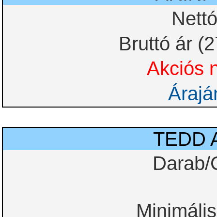
Nettó
Bruttó ár (
Akciós n
Árajá
TEDD 
Darab/
Minimális