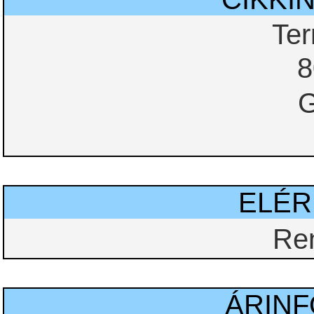
Te
8
G
ELÉ
Re
ÁRIN