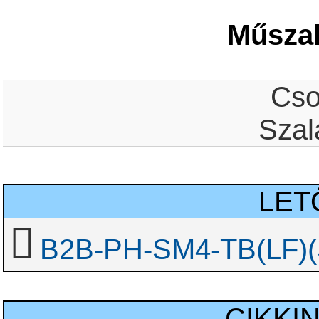
Műszak
Cso
Szal
LET
B2B-PH-SM4-TB(LF)(
CIKKI