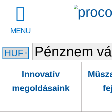
MENU
Innovatív
Műsza
megoldásaink
fe