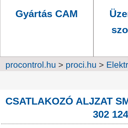
Gyártás CAM
Üze
szo
procontrol.hu
>
proci.hu
>
Elekt
csatlakozók
>
Ra
CSATLAKOZÓ ALJZAT SMD
302 124