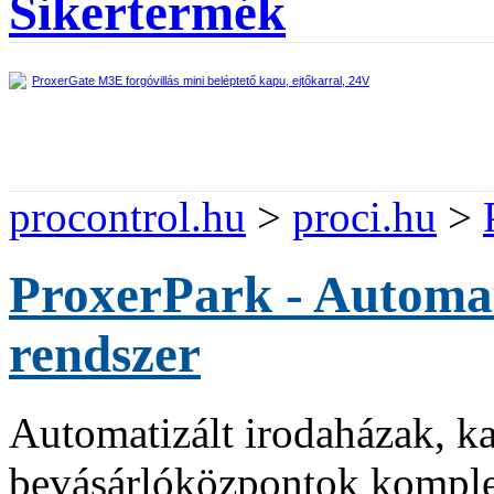
Sikertermék
ProxerGate M3E forgóvillás mini beléptető kapu, ejtőkarral, 24V
procontrol.hu
>
proci.hu
>
ProxerPark - Automat
rendszer
Automatizált irodaházak, k
bevásárlóközpontok komplet