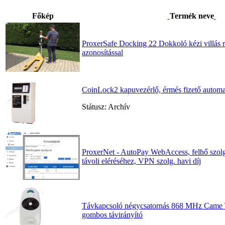
Főkép
Termék neve
ProxerSafe Docking 22 Dokkoló kézi villás
azonosítással
CoinLock2 kapuvezérlő, érmés fizető autom
Státusz: Archív
ProxerNet - AutoPay WebAccess, felhő szolgá
távoli eléréséhez, VPN szolg. havi díj
Távkapcsoló négycsatornás 868 MHz Cam
gombos távirányító