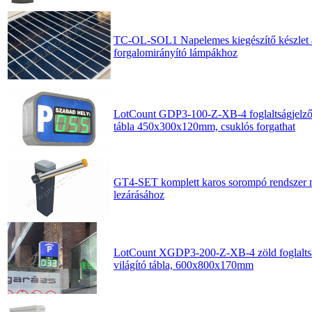
TC-OL-SOL1 Napelemes kiegészítő készle
forgalomirányító lámpákhoz
LotCount GDP3-100-Z-XB-4 foglaltságjelző,
tábla 450x300x120mm, csuklós forgathat
GT4-SET komplett karos sorompó rendszer m
lezárásához
LotCount XGDP3-200-Z-XB-4 zöld foglaltsá
világító tábla, 600x800x170mm