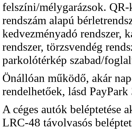
felszíni/mélygarázsok. QR-
rendszám alapú bérletrendsz
kedvezményadó rendszer, k
rendszer, törzsvendég rendsz
parkolótérkép szabad/foglalt
Önállóan működő, akár nap
rendelhetőek, lásd PayPark
A céges autók beléptetése a
LRC-48 távolvasós beléptet