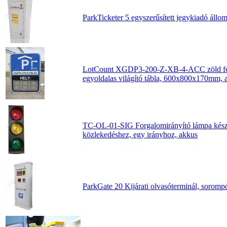
ParkTicketer 5 egyszerűsített jegykiadó állo
LotCount XGDP3-200-Z-XB-4-ACC zöld fogl
egyoldalas világító tábla, 600x800x170mm, 
TC-OL-01-SIG Forgalomirányító lámpa készl
közlekedéshez, egy irányhoz, akkus
ParkGate 20 Kijárati olvasóterminál, soromp