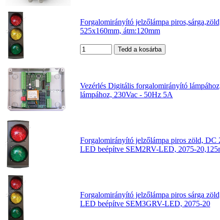
Forgalomirányító jelzőlámpa piros,sárga,
525x160mm, átm:120mm
Vezérlés Digitális forgalomirányító lámpáh
lámpához, 230Vac - 50Hz 5A
Forgalomirányító jelzőlámpa piros zöld, DC 
LED beépítve SEM2RV-LED, 2075-20,12
Forgalomirányító jelzőlámpa piros sárga zöl
LED beépítve SEM3GRV-LED, 2075-20