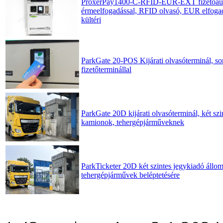
ProxerPay1400-C-RFID-EUR-EXT fizetőau
érmeelfogadással, RFID olvasó, EUR elfogad
kültéri
ParkGate 20-POS Kijárati olvasóterminál, s
fizetőterminállal
ParkGate 20D kijárati olvasóterminál, két sz
kamionok, tehergépjárműveknek
ParkTicketer 20D két szintes jegykiadó állo
tehergépjárművek beléptetésére