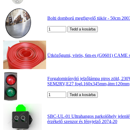
Bolti domború megfigyelő tükör - 50cm 20
Ütközőgumi, vörös, 6m-es (G0601) CAME 
Forgalomirányító jelzőlámpa piros zöld, 23
SEM2RV,E27 fogl.160x345mm,átm:120mm
SBC-UL-01 Ultrahangos parkolóhely jelenlétf
érzékelő szenzor és fényjelző 2074-20