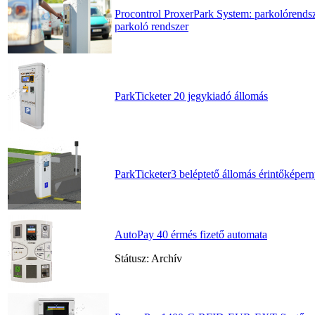
Procontrol ProxerPark System: parkolórendsz
parkoló rendszer
ParkTicketer 20 jegykiadó állomás
ParkTicketer3 beléptető állomás érintőképer
AutoPay 40 érmés fizető automata
Státusz: Archív