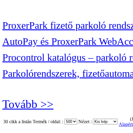
ProxerPark fizető parkoló rendsz
AutoPay és ProxerPark WebAcces
Procontrol katalógus – parkoló r
Parkolórendszerek, fizetőautom
Tovább >>
(
30 cikk a listán
Termék / oldal: :
Nézet :
Alapért