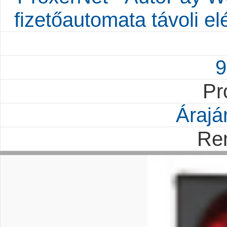
fizetőautomata távoli el
9
Pr
Árajá
Re