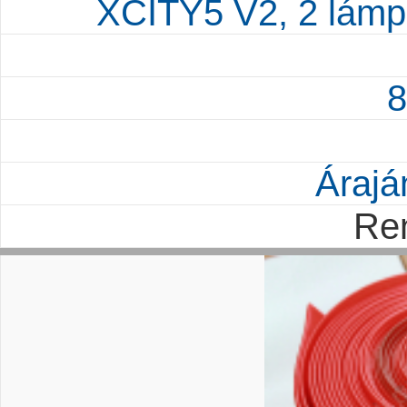
XCITY5 V2, 2 lámp
8
Árajá
Re