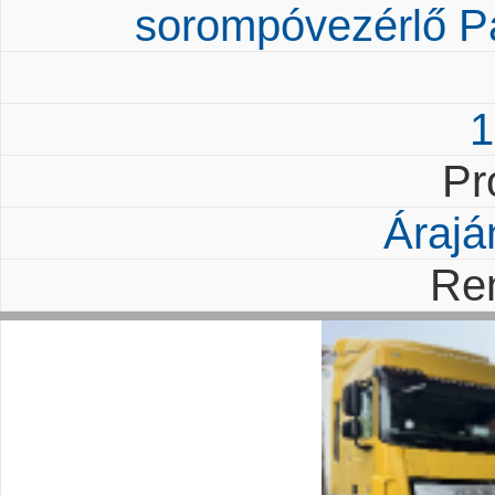
sorompóvezérlő Pa
1
Pr
Árajá
Re