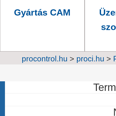
Gyártás CAM
Üze
szo
procontrol.hu
>
proci.hu
>
30 c
Termé