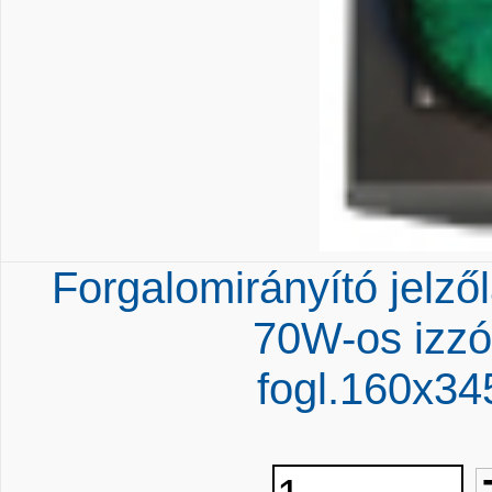
Forgalomirányító jelző
70W-os izz
fogl.160x3