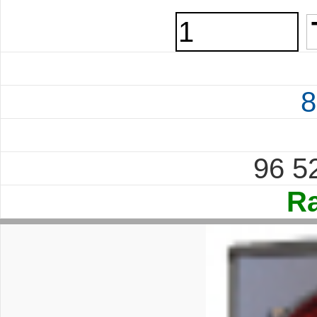
8
96 5
Ra