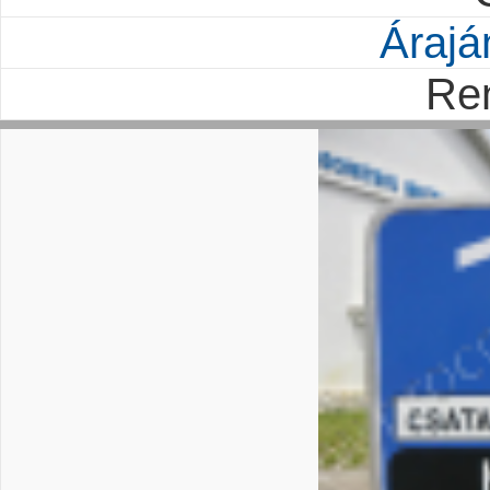
Árajá
Re