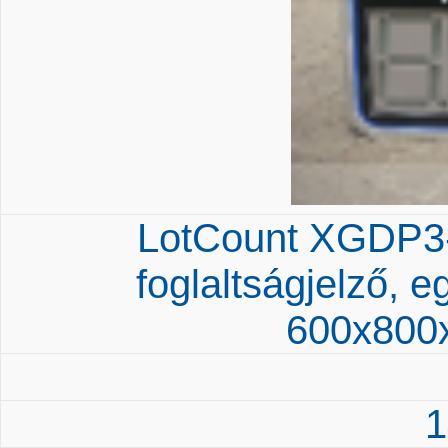
LotCount XGDP3
foglaltságjelző, e
600x800
1