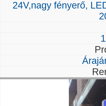
24V,nagy fényerő, L
2
1
Pr
Árajá
Re