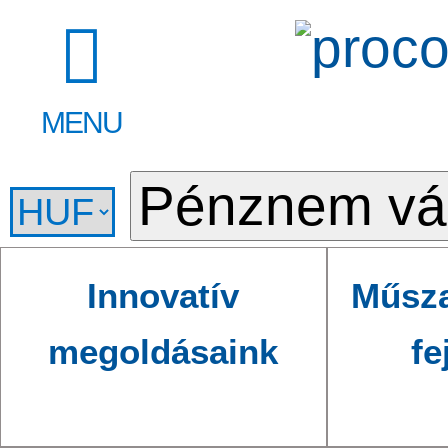
MENU
Innovatív
Műsza
megoldásaink
fe