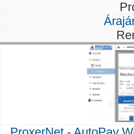
Pr
Árajá
Re
ProxerNet - AutoPay We