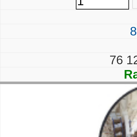
8
76 1
Ra