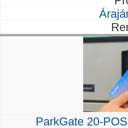
Pr
Árajá
Re
ParkGate 20-POS K