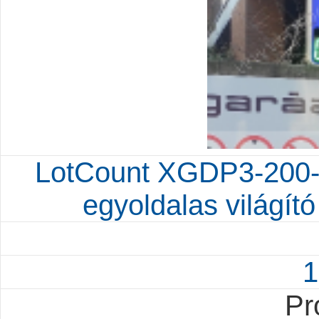
LotCount XGDP3-200-Z-
egyoldalas világí
1
Pr