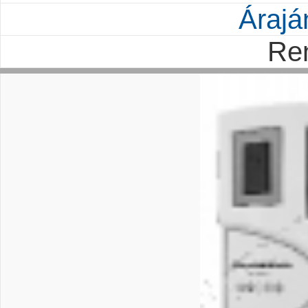
Árajá
Re