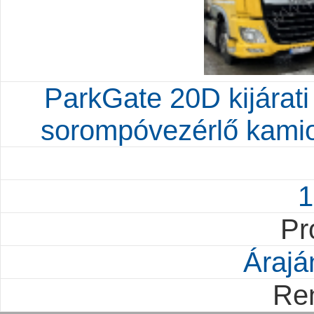
ParkGate 20D kijárati 
sorompóvezérlő kami
1
Pr
Árajá
Re