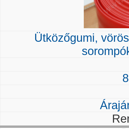
Ütközőgumi, vörö
sorompó
8
Árajá
Re