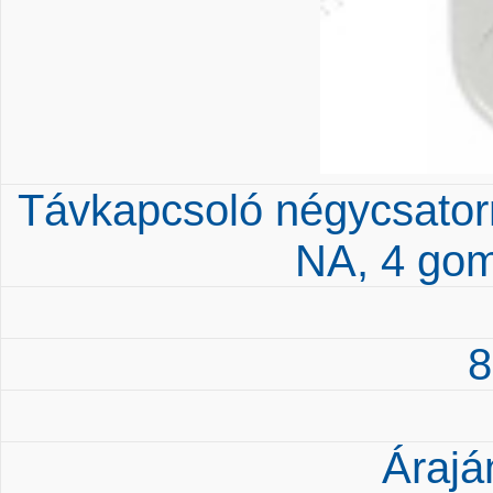
Távkapcsoló négycsat
NA, 4 gom
8
Árajá