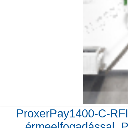
ProxerPay1400-C-RFI
érmeelfogadással, 