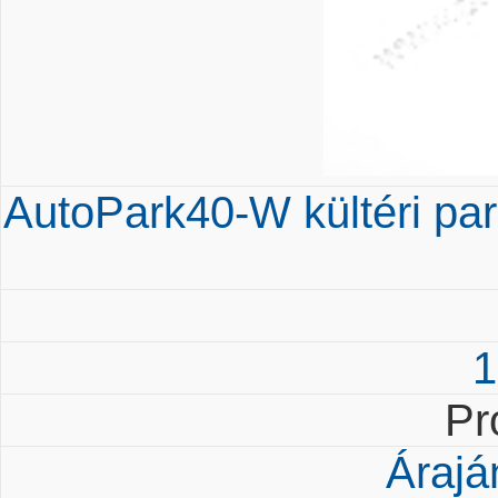
AutoPark40-W kültéri park
1
Pr
Árajá