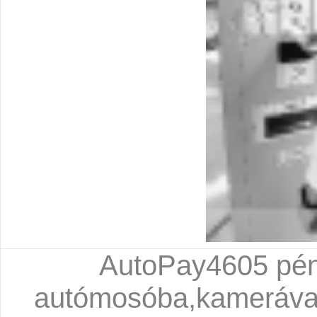
AutoPay4605 pénz
autómosóba,kamerával