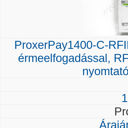
ProxerPay1400-C-RFI
érmeelfogadással, RF
nyomtató 
1
Pr
Árajá