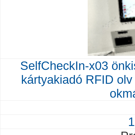
SelfCheckIn-x03 önki
kártyakiadó RFID o
okm
1