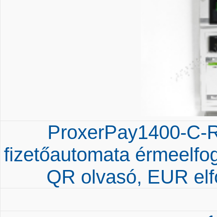
ProxerPay1400-C-
fizetőautomata érmeelfo
QR olvasó, EUR elfo