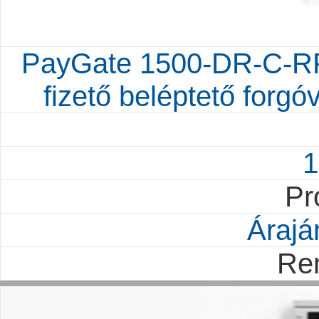
PayGate 1500-DR-C-RF
fizető beléptető forgó
1
Pr
Árajá
Re