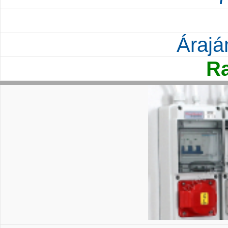
Árajá
Ra