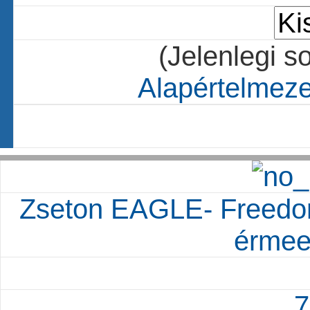
(Jelenlegi s
Alapértelmezet
Zseton EAGLE- Freedo
érmee
7