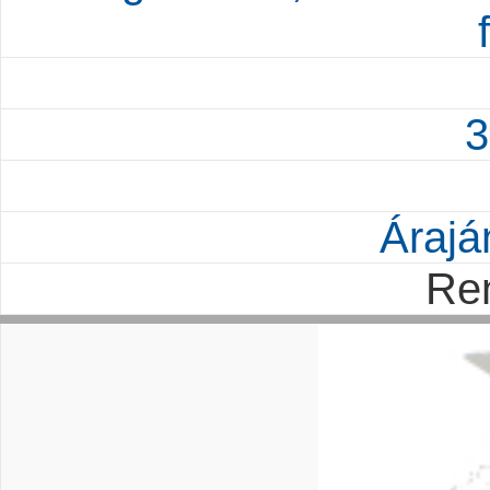
3
Árajá
Re