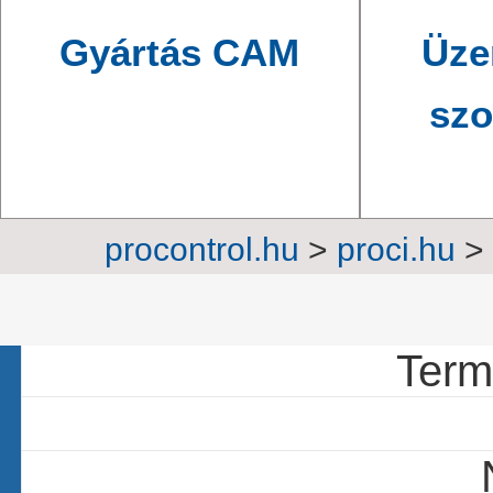
Gyártás CAM
Üze
szo
procontrol.hu
>
proci.hu
>
22 c
Termé