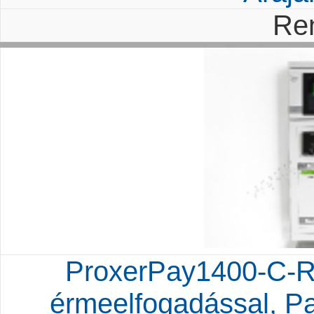
Re
ProxerPay1400-C-R
érmeelfogadással, P