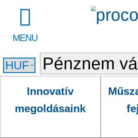
MENU
Innovatív
Műsza
megoldásaink
fe