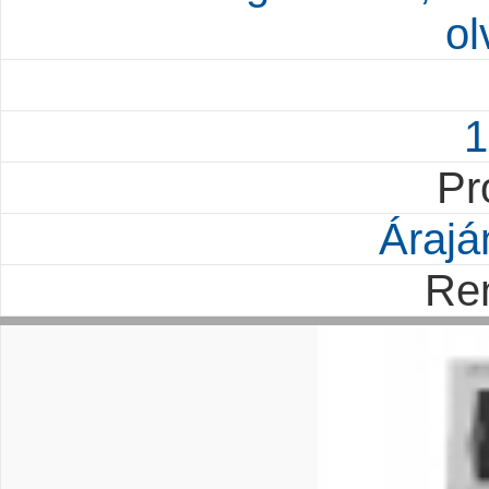
ol
1
Pr
Árajá
Re