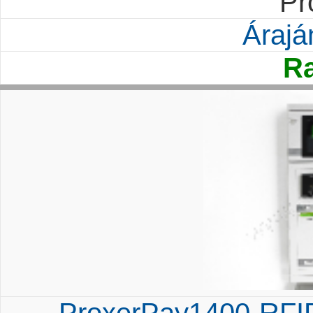
Pr
Árajá
Ra