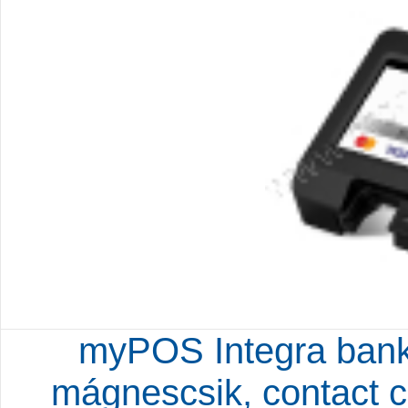
myPOS Integra bankk
mágnescsik, contact ch