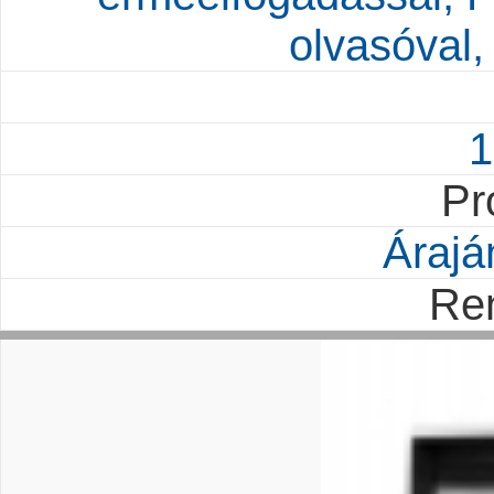
olvasóval,
1
Pr
Árajá
Re