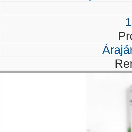
1
Pr
Árajá
Re