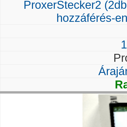
ProxerStecker2 (2db
hozzáférés-en
1
Pr
Árajá
Ra