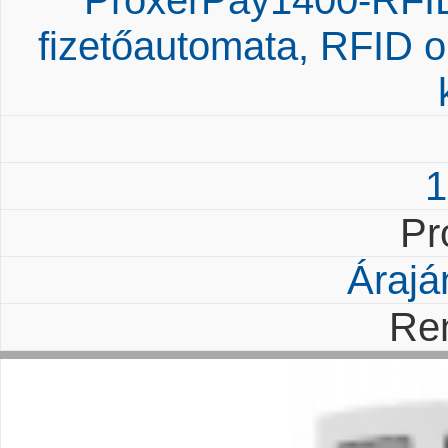
ProxerPay1400-RFI
fizetőautomata, RFID o
1
Pr
Árajá
Re