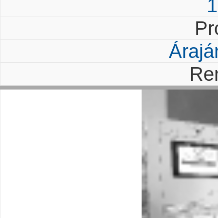
1
Pr
Árajá
Re