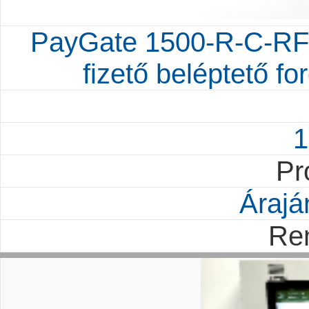
PayGate 1500-R-C-RF
fizető beléptető fo
1
Pr
Árajá
Re