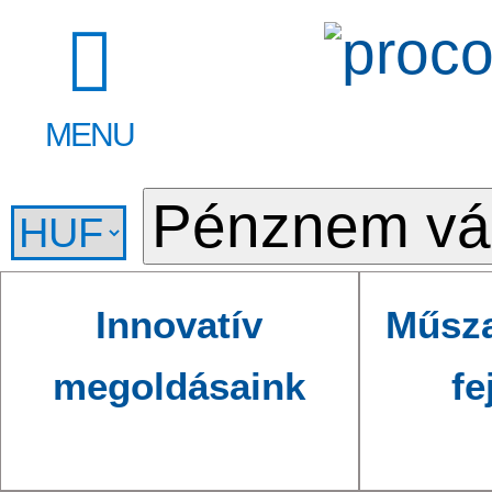
MENU
Innovatív
Műsza
megoldásaink
fe