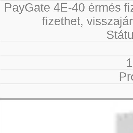
PayGate 4E-40 érmés fiz
fizethet, visszajá
Státu
1
Pr