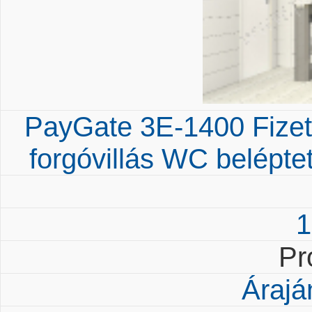
PayGate 3E-1400 Fizet
forgóvillás WC beléptet
1
Pr
Árajá