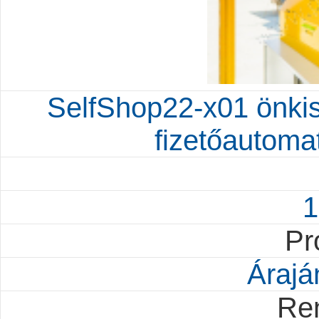
SelfShop22-x01 önkisz
fizetőautoma
1
Pr
Árajá
Re