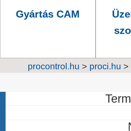
Gyártás CAM
Üze
szo
procontrol.hu
>
proci.hu
>
22 c
Termé