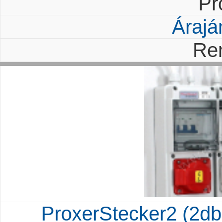
Pr
Árajá
Re
ProxerStecker2 (2db