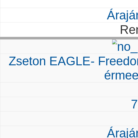
Árajá
Re
Zseton EAGLE- Freedo
érmee
7
Árajá