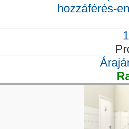
hozzáférés-en
1
Pr
Árajá
Ra