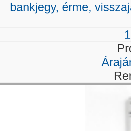
bankjegy, érme, visszaj
1
Pr
Árajá
Re