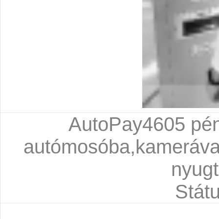
AutoPay4605 pénz
autómosóba,kamerával
nyugt
Státu