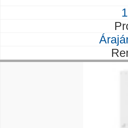
1
Pr
Árajá
Re