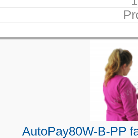
1
Pr
AutoPay80W-B-PP falb