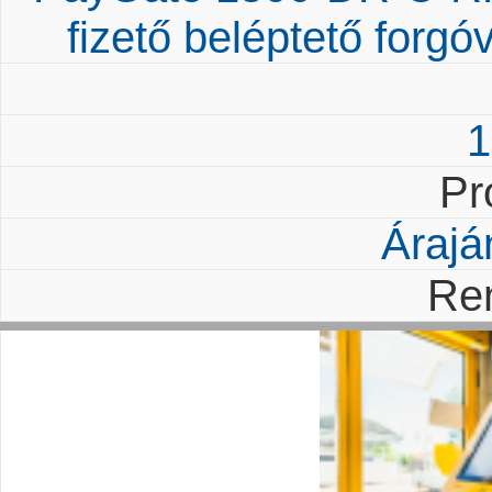
fizető beléptető forgó
1
Pr
Árajá
Re