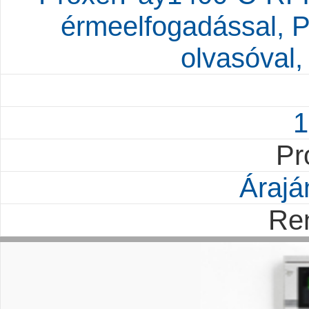
érmeelfogadással, 
olvasóval,
1
Pr
Árajá
Re