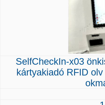
SelfCheckIn-x03 önki
kártyakiadó RFID o
okm