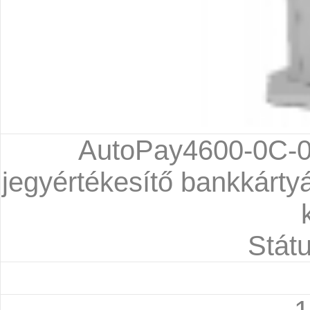
AutoPay4600-0C-
jegyértékesítő bankkártyás
Státu