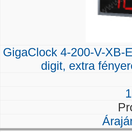
GigaClock 4-200-V-XB-E
digit, extra fénye
1
Pr
Árajá