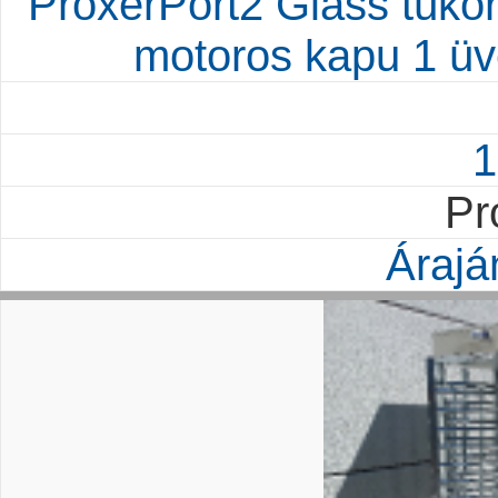
ProxerPort2 Glass tükör
motoros kapu 1 üv
1
Pr
Árajá