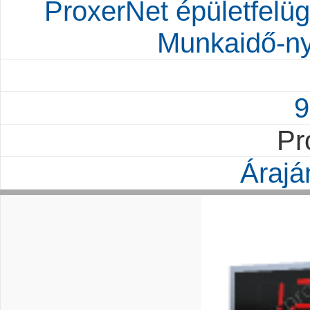
ProxerNet épületfelügy
Munkaidő-ny
9
Pr
Árajá