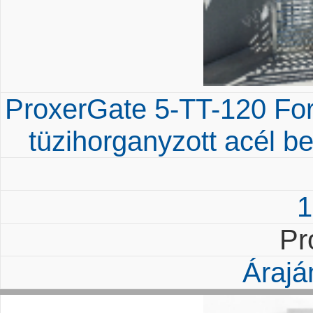
ProxerGate 5-TT-120 Fo
tüzihorganyzott acél b
1
Pr
Árajá