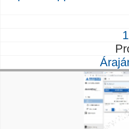
1
Pr
Árajá