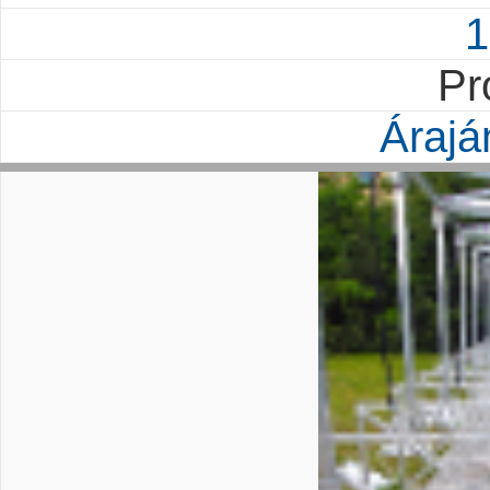
1
Pr
Árajá