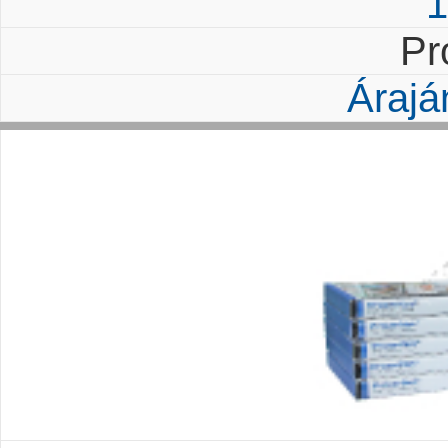
1
Pr
Árajá