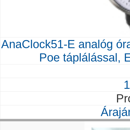
AnaClock51-E analóg óra
Poe táplálással, 
1
Pr
Árajá