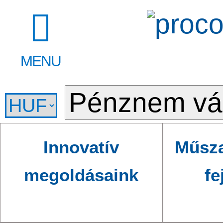
MENU
Innovatív
Műsza
megoldásaink
fe