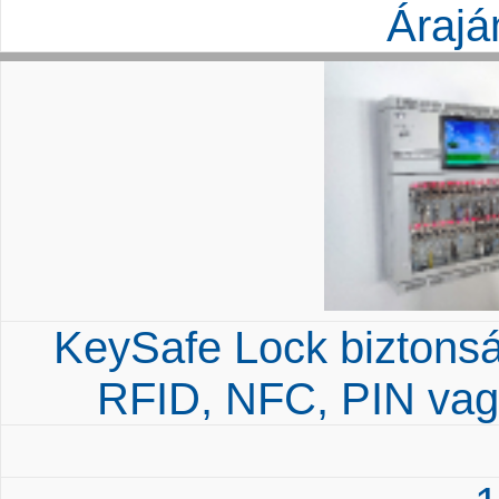
Árajá
KeySafe Lock biztonság
RFID, NFC, PIN vagy