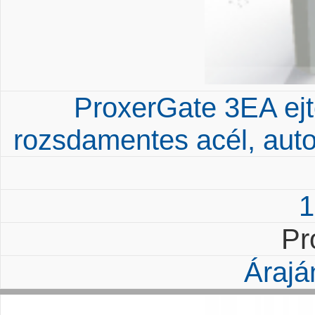
ProxerGate 3EA ejtők
rozsdamentes acél, auto
1
Pr
Árajá