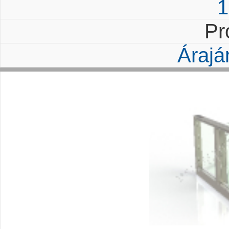
1
Pr
Árajá