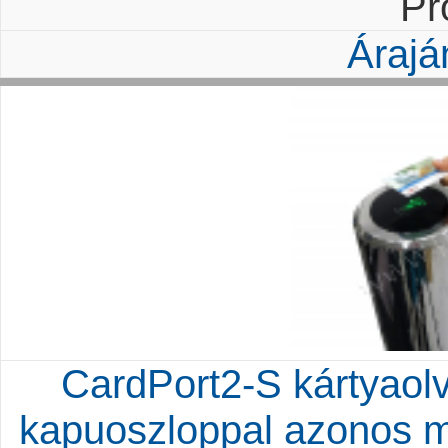
Pr
Árajá
CardPort2-S kártyaol
kapuoszloppal azonos m