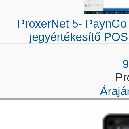
ProxerNet 5- PaynGo
jegyértékesítő POS 
9
Pr
Árajá