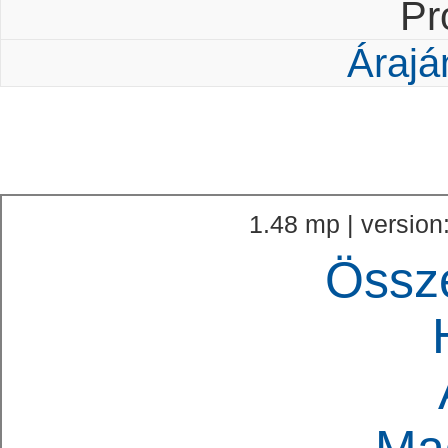
Pr
Árajá
1.48 mp | version
Össz