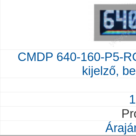
CMDP 640-160-P5-RGB
kijelző, be
1
Pr
Árajá