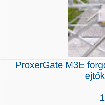
ProxerGate M3E forgóv
ejtők
1