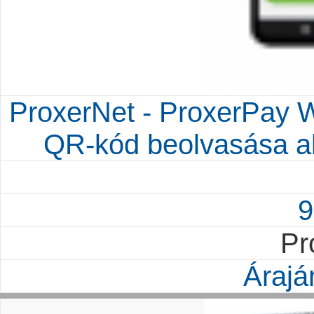
ProxerNet - ProxerPay W
QR-kód beolvasása al
9
Pr
Árajá