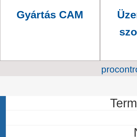
Gyártás CAM
Üze
szo
procontr
18 c
Termé